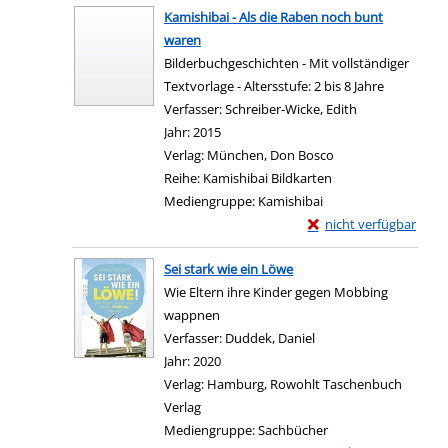
Kamishibai - Als die Raben noch bunt
waren
Bilderbuchgeschichten - Mit vollständiger
Textvorlage - Altersstufe: 2 bis 8 Jahre
Verfasser:
Schreiber-Wicke, Edith
Suche nach die
Jahr:
2015
Verlag:
München, Don Bosco
Reihe:
Kamishibai Bildkarten
Mediengruppe:
Kamishibai
Exemplar-Details von 
nicht verfügbar
Zum Download von exter
Sei stark wie ein Löwe
Wie Eltern ihre Kinder gegen Mobbing
wappnen
Verfasser:
Duddek, Daniel
Suche nach diesem Ve
Jahr:
2020
Verlag:
Hamburg, Rowohlt Taschenbuch
Verlag
Mediengruppe:
Sachbücher