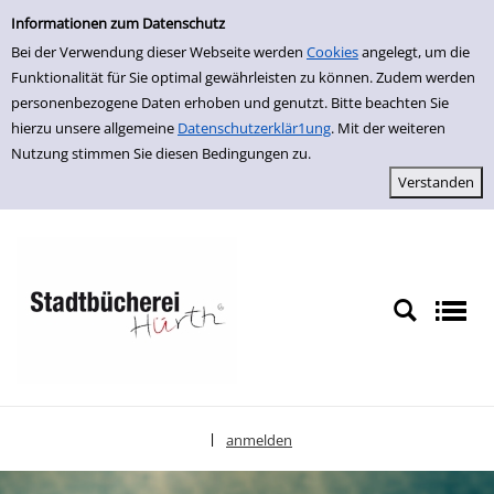
Einfache Suche
zur Navigation springen
zum Inhalt springen
Zu den Suchfiltern springen
Zur Trefferliste springen
Informationen zum Datenschutz
Bei der Verwendung dieser Webseite werden
Cookies
angelegt, um die
Funktionalität für Sie optimal gewährleisten zu können. Zudem werden
personenbezogene Daten erhoben und genutzt. Bitte beachten Sie
hierzu unsere allgemeine
Datenschutzerklär1ung
. Mit der weiteren
Nutzung stimmen Sie diesen Bedingungen zu.
anmelden
|
Sprache auswählen