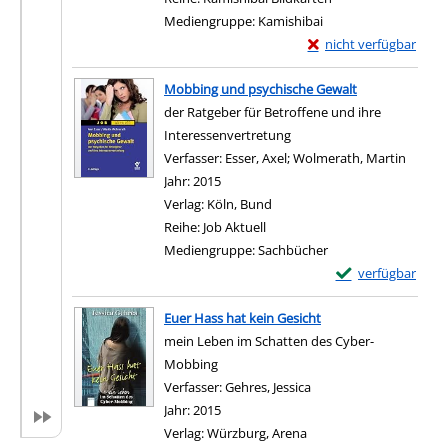
Mediengruppe:
Kamishibai
Exemplar-Details von Ka
nicht verfügbar
Zum Download von exter
Mobbing und psychische Gewalt
der Ratgeber für Betroffene und ihre
Interessenvertretung
Verfasser:
Esser, Axel
;
Wolmerath, Martin
Suche 
Jahr:
2015
Verlag:
Köln, Bund
Reihe:
Job Aktuell
Mediengruppe:
Sachbücher
Exemplar-Details
verfügbar
Zum Download von e
Euer Hass hat kein Gesicht
mein Leben im Schatten des Cyber-
Mobbing
Verfasser:
Gehres, Jessica
Suche nach diesem Ver
Jahr:
2015
Verlag:
Würzburg, Arena