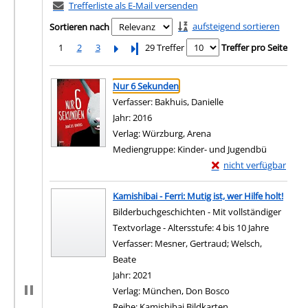
Trefferliste als E-Mail versenden
aufsteigend sortieren
Sortieren nach
1
2
3
Letzte Seite
29 Treffer
Treffer pro Seite
Suchergebnis
Zu den Suchfiltern springen
Nur 6 Sekunden
Verfasser:
Bakhuis, Danielle
Suche nach diesem V
Jahr:
2016
Verlag:
Würzburg, Arena
Mediengruppe:
Kinder- und Jugendbü
Exemplar-Details von
nicht verfügbar
Zum Download von exter
Kamishibai - Ferri: Mutig ist, wer Hilfe holt!
Bilderbuchgeschichten - Mit vollständiger
Textvorlage - Altersstufe: 4 bis 10 Jahre
Verfasser:
Mesner, Gertraud
;
Welsch,
Beate
Suche nach diesem Verfasser
Jahr:
2021
Verlag:
München, Don Bosco
Reihe:
Kamishibai Bildkarten