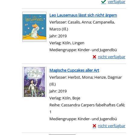
Exemplar-Details 
verfügbar
Zum Download von e
Leo Lausemaus lässt sich nicht ärgern
Verfasser:
Casalis, Anna
;
Campanella,
Marco (Ill.)
Suche nach diesem Verfasser
Jahr:
2019
Verlag:
Köln, Lingen
Mediengruppe:
Kinder- und Jugendbü
Exemplar-Details von 
nicht verfügbar
Zum Download von exter
Magische Cupcakes aller Art
Verfasser:
Herbst, Mona
;
Henze, Dagmar
(Ill.)
Suche nach diesem Verfasser
Jahr:
2019
Verlag:
Köln, Boje
Reihe:
Cassandra Carpers fabelhaftes Café;
1
Mediengruppe:
Kinder- und Jugendbü
Exemplar-Details von 
nicht verfügbar
Zum Download von exter