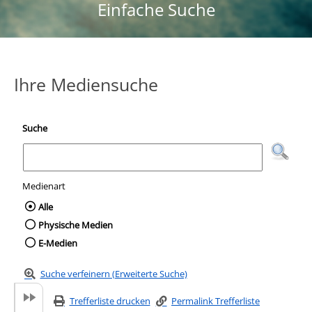
Einfache Suche
Ihre Mediensuche
Suche
Medienart
Wählen Sie die Medienart nach der Sie suc
Alle
Physische Medien
E-Medien
Suche verfeinern (Erweiterte Suche)
Trefferliste drucken
Permalink Trefferliste