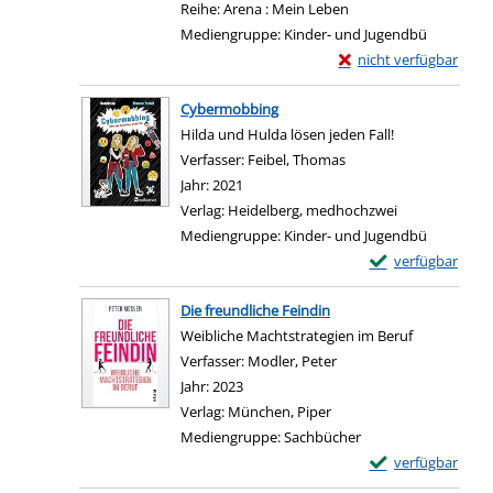
Reihe:
Arena : Mein Leben
Mediengruppe:
Kinder- und Jugendbü
Exemplar-Details von 
nicht verfügbar
Zum Download von exter
Cybermobbing
Hilda und Hulda lösen jeden Fall!
Verfasser:
Feibel, Thomas
Suche nach diesem Ver
Jahr:
2021
Verlag:
Heidelberg, medhochzwei
Mediengruppe:
Kinder- und Jugendbü
Exemplar-Details
verfügbar
Zum Download von e
Die freundliche Feindin
Weibliche Machtstrategien im Beruf
Verfasser:
Modler, Peter
Suche nach diesem Verf
Jahr:
2023
Verlag:
München, Piper
Mediengruppe:
Sachbücher
Exemplar-Details 
verfügbar
Zum Download von e