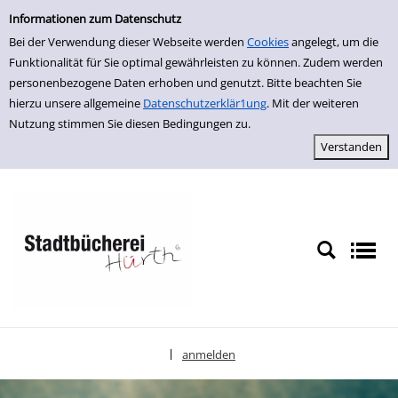
Einfache Suche
zur Navigation springen
zum Inhalt springen
Zu den Suchfiltern springen
Zur Trefferliste springen
Informationen zum Datenschutz
Bei der Verwendung dieser Webseite werden
Cookies
angelegt, um die
Funktionalität für Sie optimal gewährleisten zu können. Zudem werden
personenbezogene Daten erhoben und genutzt. Bitte beachten Sie
hierzu unsere allgemeine
Datenschutzerklär1ung
. Mit der weiteren
Nutzung stimmen Sie diesen Bedingungen zu.
anmelden
|
Sprache auswählen