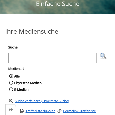
Einfache Suche
Ihre Mediensuche
Suche
Medienart
Wählen Sie die Medienart nach der Sie suc
Alle
Physische Medien
E-Medien
Suche verfeinern (Erweiterte Suche)
Trefferliste drucken
Permalink Trefferliste