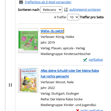
Trefferliste als E-Mail versenden
aufsteigend sortieren
Sortieren nach
4 Treffer
Treffer pro Seite
Suchergebnis
Zu den Suchfiltern springen
Wehe, du petzt!
Verfasser:
König, Heike
Suche nach diesem Verfa
Jahr:
2019
Verlag:
Plauen, apicula - Verlag
Mediengruppe:
Kindersachbücher
Exemplar-Details 
verfügbar
Zum Download von e
Alles deine Schuld! oder Der kleine Rabe
hat nichts gemacht
Verfasser:
Moost, Nele
Suche nach diesem Verfa
Jahr:
2022
Verlag:
Stuttgart, Esslinger
Reihe:
Der kleine Rabe Socke
Mediengruppe:
Kinder- und Jugendbü
Exemplar-Details von A
nicht verfügbar