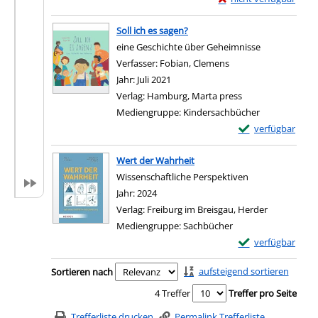
Zum Download von exter
Soll ich es sagen?
eine Geschichte über Geheimnisse
Verfasser:
Fobian, Clemens
Suche nach diesem V
Jahr:
Juli 2021
Verlag:
Hamburg, Marta press
Mediengruppe:
Kindersachbücher
Exemplar-Details 
verfügbar
Zum Download von e
Wert der Wahrheit
Wissenschaftliche Perspektiven
Suche nach diesem Verfasser
Jahr:
2024
Verlag:
Freiburg im Breisgau, Herder
Mediengruppe:
Sachbücher
Exemplar-Details
verfügbar
Zum Download von e
Zu den Suchfiltern springen
aufsteigend sortieren
Sortieren nach
4 Treffer
Treffer pro Seite
Trefferliste drucken
Permalink Trefferliste