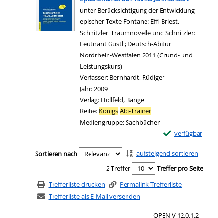
unter Berücksichtigung der Entwicklung
epischer Texte Fontane: Effi Briest,
Schnitzler: Traumnovelle und Schnitzler:
Leutnant Gustl ; Deutsch-Abitur
Nordrhein-Westfalen 2011 (Grund- und
Leistungskurs)
Verfasser:
Bernhardt, Rüdiger
Suche nach diesem
Jahr:
2009
Verlag:
Hollfeld, Bange
Reihe:
Königs
Abi-Trainer
Mediengruppe:
Sachbücher
Exemplar-Details
verfügbar
Zum Download von e
Zu den Suchfiltern springen
aufsteigend sortieren
Sortieren nach
2 Treffer
Treffer pro Seite
Trefferliste drucken
Permalink Trefferliste
Trefferliste als E-Mail versenden
OPEN V 12.0.1.2