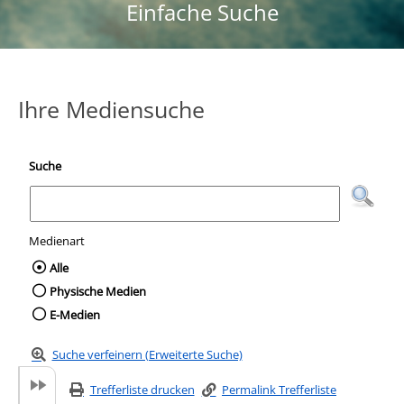
Einfache Suche
Ihre Mediensuche
Suche
Medienart
Wählen Sie die Medienart nach der Sie suc
Alle
Physische Medien
E-Medien
Suche verfeinern (Erweiterte Suche)
Trefferliste drucken
Permalink Trefferliste