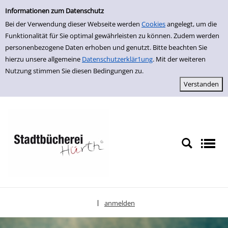
Einfache Suche
zur Navigation springen
zum Inhalt springen
Zu den Suchfiltern springen
Zur Trefferliste springen
Informationen zum Datenschutz
Bei der Verwendung dieser Webseite werden
Cookies
angelegt, um die
Funktionalität für Sie optimal gewährleisten zu können. Zudem werden
personenbezogene Daten erhoben und genutzt. Bitte beachten Sie
hierzu unsere allgemeine
Datenschutzerklär1ung
. Mit der weiteren
Nutzung stimmen Sie diesen Bedingungen zu.
anmelden
|
Sprache auswählen