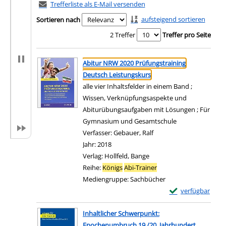
Trefferliste als E-Mail versenden
aufsteigend sortieren
Sortieren nach
2 Treffer
Treffer pro Seite
Suchergebnis
Zu den Suchfiltern springen
Abitur NRW 2020 Prüfungstraining
Deutsch Leistungskurs
alle vier Inhaltsfelder in einem Band ;
Wissen, Verknüpfungsaspekte und
Abiturübungsaufgaben mit Lösungen ; Für
Gymnasium und Gesamtschule
Verfasser:
Gebauer, Ralf
Suche nach diesem Verf
Jahr:
2018
Verlag:
Hollfeld, Bange
Reihe:
Königs
Abi-Trainer
Mediengruppe:
Sachbücher
Exemplar-Details
verfügbar
Zum Download von e
Inhaltlicher Schwerpunkt:
Epochenumbruch 19./20. Jahrhundert