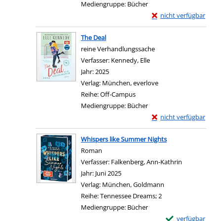
Mediengruppe:
Bücher
Exemplar-Details von 
nicht verfügbar
Zum Download von exter
The Deal
reine Verhandlungssache
Verfasser:
Kennedy, Elle
Suche nach diesem Verf
Jahr:
2025
Verlag:
München, everlove
Reihe:
Off-Campus
Mediengruppe:
Bücher
Exemplar-Details von 
nicht verfügbar
Zum Download von exter
Whispers like Summer Nights
Roman
Verfasser:
Falkenberg, Ann-Kathrin
Suche nach d
Jahr:
Juni 2025
Verlag:
München, Goldmann
Reihe:
Tennessee Dreams; 2
Mediengruppe:
Bücher
Exemplar-Details
verfügbar