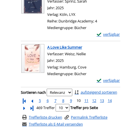
Verfasser:
Sprinz, Sarah
Suche nach diesem Verf
Jahr:
2025
Verlag:
Köln, LYX
Reihe:
Dunbridge Academy; 4
Mediengruppe:
Bücher
Exemplar-Details
verfügbar
Zum Download von e
A Love Like Summer
Verfasser:
Weisz, Nellie
Suche nach diesem Verfa
Jahr:
2025
Verlag:
Hamburg, Cove
Mediengruppe:
Bücher
Exemplar-Details
verfügbar
Zum Download von e
Zu den Suchfiltern springen
aufsteigend sortieren
Sortieren nach
5
6
7
8
9
10
11
12
13
14
Letzte Seite
469 Treffer
Treffer pro Seite
Trefferliste drucken
Permalink Trefferliste
Trefferliste als E-Mail versenden