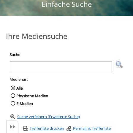
Einfache Suche
Ihre Mediensuche
Suche
Medienart
Wählen Sie die Medienart nach der Sie suc
Alle
Physische Medien
E-Medien
Suche verfeinern (Erweiterte Suche)
Trefferliste drucken
Permalink Trefferliste