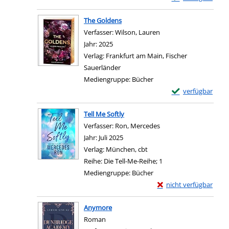
Zum Download von e
The Goldens
Verfasser:
Wilson, Lauren
Suche nach diesem Ver
Jahr:
2025
Verlag:
Frankfurt am Main, Fischer
Sauerländer
Mediengruppe:
Bücher
Exemplar-Details
verfügbar
Zum Download von e
Tell Me Softly
Verfasser:
Ron, Mercedes
Suche nach diesem Ver
Jahr:
Juli 2025
Verlag:
München, cbt
Reihe:
Die Tell-Me-Reihe; 1
Mediengruppe:
Bücher
Exemplar-Details von T
nicht verfügbar
Zum Download von exter
Anymore
Roman