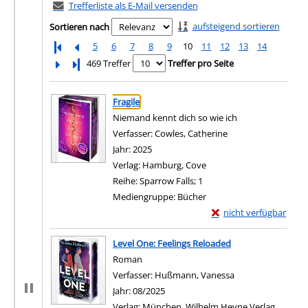
Trefferliste als E-Mail versenden
aufsteigend sortieren
Sortieren nach
5
6
7
8
9
10
11
12
13
14
Letzte Seite
469 Treffer
Treffer pro Seite
Suchergebnis
Zu den Suchfiltern springen
Fragile
Niemand kennt dich so wie ich
Verfasser:
Cowles, Catherine
Suche nach diesem 
Jahr:
2025
Verlag:
Hamburg, Cove
Reihe:
Sparrow Falls; 1
Mediengruppe:
Bücher
Exemplar-Details von F
nicht verfügbar
Zum Download von exter
Level One: Feelings Reloaded
Roman
Verfasser:
Hußmann, Vanessa
Suche nach diese
Jahr:
08/2025
Verlag:
München, Wilhelm Heyne Verlag