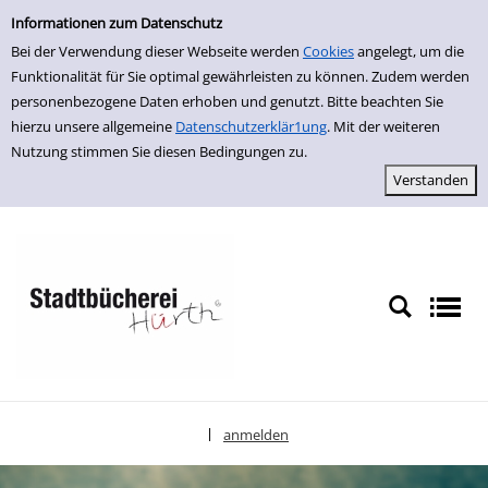
Einfache Suche
zur Navigation springen
zum Inhalt springen
Zu den Suchfiltern springen
Zur Trefferliste springen
Informationen zum Datenschutz
Bei der Verwendung dieser Webseite werden
Cookies
angelegt, um die
Funktionalität für Sie optimal gewährleisten zu können. Zudem werden
personenbezogene Daten erhoben und genutzt. Bitte beachten Sie
hierzu unsere allgemeine
Datenschutzerklär1ung
. Mit der weiteren
Nutzung stimmen Sie diesen Bedingungen zu.
anmelden
|
Sprache auswählen