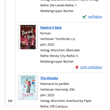
Reihe:
Die Levels-Reihe; 1
Mediengruppe:
Bücher
Exemplar-Details 
verfügbar
Zum Download von e
Rewind It Back
Roman
Verfasser:
Tomforde, Liz
Suche nach diesem Verf
Jahr:
2025
Verlag:
München, Blanvalet
Reihe:
Windy City-Reihe; 5
Mediengruppe:
Bücher
Exemplar-Details von 
nicht verfügbar
Zum Download von exter
The Mistake
Niemand ist perfekt
Verfasser:
Kennedy, Elle
Suche nach diesem Verf
Jahr:
2025
Verlag:
München, everlove by Piper
Reihe:
Off-Campus