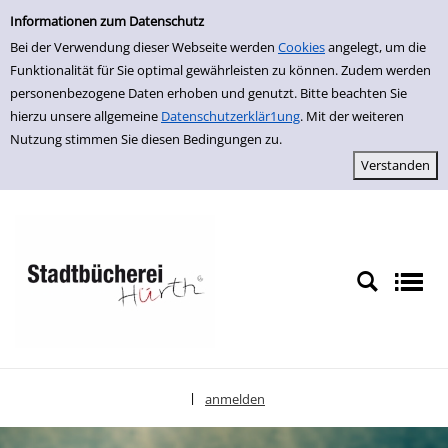
Einfache Suche
zur Navigation springen
zum Inhalt springen
Zu den Suchfiltern springen
Zur Trefferliste springen
Informationen zum Datenschutz
Bei der Verwendung dieser Webseite werden
Cookies
angelegt, um die
Funktionalität für Sie optimal gewährleisten zu können. Zudem werden
personenbezogene Daten erhoben und genutzt. Bitte beachten Sie
hierzu unsere allgemeine
Datenschutzerklär1ung
. Mit der weiteren
Nutzung stimmen Sie diesen Bedingungen zu.
anmelden
|
Sprache auswählen