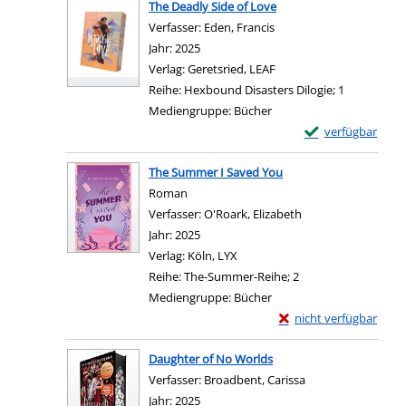
The Deadly Side of Love
Verfasser:
Eden, Francis
Suche nach diesem Verf
Jahr:
2025
Verlag:
Geretsried, LEAF
Reihe:
Hexbound Disasters Dilogie; 1
Mediengruppe:
Bücher
Exemplar-Details 
verfügbar
Zum Download von e
The Summer I Saved You
Roman
Verfasser:
O'Roark, Elizabeth
Suche nach diesem 
Jahr:
2025
Verlag:
Köln, LYX
Reihe:
The-Summer-Reihe; 2
Mediengruppe:
Bücher
Exemplar-Details von
nicht verfügbar
Zum Download von exter
Daughter of No Worlds
Verfasser:
Broadbent, Carissa
Suche nach diesem
Jahr:
2025