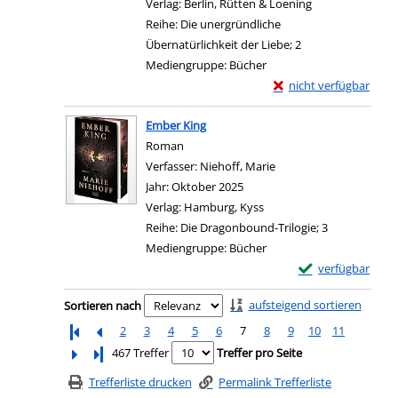
Verlag:
Berlin, Rütten & Loening
Reihe:
Die unergründliche
Übernatürlichkeit der Liebe; 2
Mediengruppe:
Bücher
Exemplar-Details von 
nicht verfügbar
Zum Download von exter
Ember King
Roman
Verfasser:
Niehoff, Marie
Suche nach diesem Ver
Jahr:
Oktober 2025
Verlag:
Hamburg, Kyss
Reihe:
Die Dragonbound-Trilogie; 3
Mediengruppe:
Bücher
Exemplar-Details
verfügbar
Zum Download von e
Zu den Suchfiltern springen
aufsteigend sortieren
Sortieren nach
2
3
4
5
6
7
8
9
10
11
Letzte Seite
467 Treffer
Treffer pro Seite
Trefferliste drucken
Permalink Trefferliste