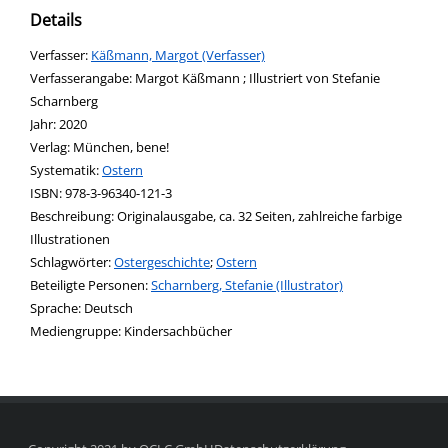
Details
Verfasser:
Suche nach diesem Verfasser
Käßmann, Margot (Verfasser)
Verfasserangabe:
Margot Käßmann ; Illustriert von Stefanie
Scharnberg
Jahr:
2020
Verlag:
München, bene!
opens in new tab
Diesen Link in neuem Tab öffnen
Systematik:
Suche nach dieser Systematik
Ostern
Suche nach diesem Interessenskreis
ISBN:
978-3-96340-121-3
Beschreibung:
Originalausgabe, ca. 32 Seiten, zahlreiche farbige
Illustrationen
Schlagwörter:
Ostergeschichte
;
Ostern
Beteiligte Personen:
Suche nach dieser Beteiligten Person
Scharnberg, Stefanie (Illustrator)
Sprache:
Deutsch
Mediengruppe:
Kindersachbücher