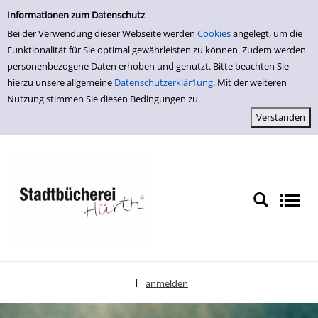
Einfache Suche
zur Navigation springen
zum Inhalt springen
Zur Detailanzeige springen
Informationen zum Datenschutz
Bei der Verwendung dieser Webseite werden
Cookies
angelegt, um die
Funktionalität für Sie optimal gewährleisten zu können. Zudem werden
personenbezogene Daten erhoben und genutzt. Bitte beachten Sie
hierzu unsere allgemeine
Datenschutzerklär1ung
. Mit der weiteren
Nutzung stimmen Sie diesen Bedingungen zu.
anmelden
|
Sprache auswählen