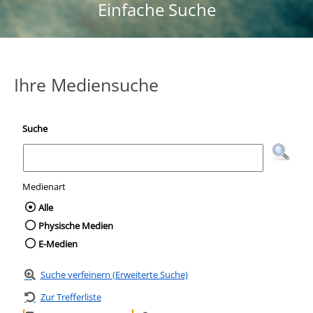
Einfache Suche
Ihre Mediensuche
Suche
Medienart
Wählen Sie die Medienart nach der Sie suc
Alle
Physische Medien
E-Medien
Suche verfeinern (Erweiterte Suche)
Zur Trefferliste