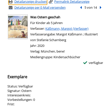
Detailanzeige drucken
Permalink Detailanzeige
Detailanzeige per E-Mail versenden
Vorheriger Treffer
5 von 14
Nächste
Was Ostern geschah
Für Kinder ab 5 Jahren
Verfasser:
Suche nach diesem Verfasser
Käßmann, Margot (Verfasser)
Verfasserangabe:
Margot Käßmann ; Illustriert
von Stefanie Scharnberg
Jahr:
2020
Verlag:
München, bene!
Mediengruppe:
Kindersachbücher
verfügbar
Exemplare
Status:
Verfügbar
Signatur:
Ostern
Interessenkreis:
Vorbestellungen:
0
Frist: