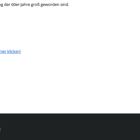
g der 60er-Jahre groß geworden sind.
hier klicken!
opens in new tab
on
g