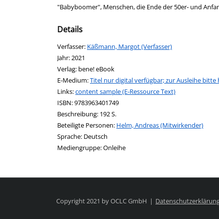
"Babyboomer", Menschen, die Ende der 50er- und Anfan
Details
Verfasser:
Suche nach diesem Verfasser
Käßmann, Margot (Verfasser)
Jahr:
2021
Verlag:
bene! eBook
E-Medium:
Titel nur digital verfügbar; zur Ausleihe bitte 
Links:
Diesen Link in neuem Tab öffnen
content sample (E-Ressource Text)
Suche nach dieser Systematik
Suche nach diesem Interessenskreis
ISBN:
9783963401749
Beschreibung:
192 S.
Beteiligte Personen:
Suche nach dieser Beteiligten Pers
Helm, Andreas (Mitwirkender)
Sprache:
Deutsch
Mediengruppe:
Onleihe
Copyright 2021 by OCLC GmbH
Datenschutzerklärun