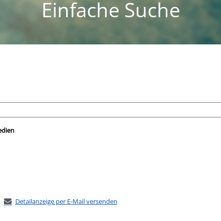
Einfache Suche
nach der Sie suchen wollen.
edien
Detailanzeige per E-Mail versenden