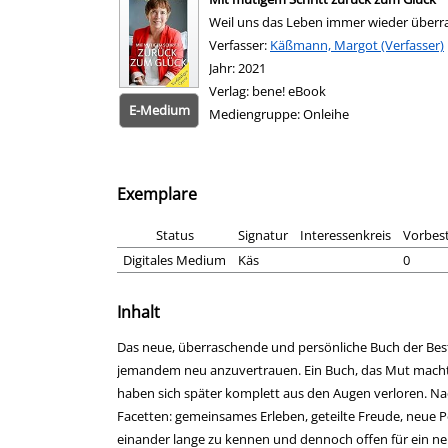
Weil uns das Leben immer wieder überr
Verfasser:
Suche nach diesem Verfasser
Käßmann, Margot (Verfasser)
Jahr:
2021
Verlag:
bene! eBook
E-Medium
Mediengruppe:
Onleihe
Exemplare
Status
Signatur
Interessenkreis
Vorbes
Digitales Medium
Käs
0
Inhalt
Das neue, überraschende und persönliche Buch der Best
jemandem neu anzuvertrauen. Ein Buch, das Mut macht,
haben sich später komplett aus den Augen verloren. Nach
Facetten: gemeinsames Erleben, geteilte Freude, neue P
einander lange zu kennen und dennoch offen für ein ne