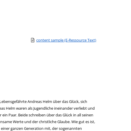
Link zu einem externen Medieninhalt - wird in neuem Tab 
content sample (E-Ressource Text)
Zum Download von e
 Lebensgefährte Andreas Helm über das Glück, sich
s Helm waren als Jugendliche ineinander verliebt und
ein Paar. Beide schreiben über das Glück in all seinen
same Werte und der christliche Glaube. Wie gut es ist,
 einer ganzen Generation mit, der sogenannten