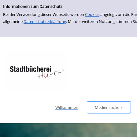
Einfache Suche
zur Navigation springen
zum Inhalt springen
Zur Detailanzeige springen
Informationen zum Datenschutz
Bei der Verwendung dieser Webseite werden
Cookies
angelegt, um die Fu
allgemeine
Datenschutzerklär1ung
. Mit der weiteren Nutzung stimmen Si
Willkommen
Mediensuche