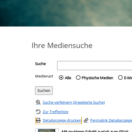
Ihre Mediensuche
Suche
Medienart
Wählen Sie die Medienart 
Alle
Physische Medien
E-M
Suche verfeinern (Erweiterte Suche)
Zur Trefferliste
Detailanzeige drucken
Permalink Detailanzeige
Mit mutigem Schritt zurück zum Glück