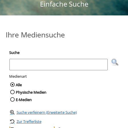
Einfache Suche
Ihre Mediensuche
Suche
Medienart
Wählen Sie die Medienart nach der Sie suc
Alle
Physische Medien
E-Medien
Suche verfeinern (Erweiterte Suche)
Zur Trefferliste