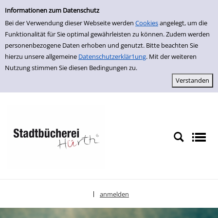
Einfache Suche
zur Navigation springen
zum Inhalt springen
Zur Detailanzeige springen
Informationen zum Datenschutz
Bei der Verwendung dieser Webseite werden
Cookies
angelegt, um die
Funktionalität für Sie optimal gewährleisten zu können. Zudem werden
personenbezogene Daten erhoben und genutzt. Bitte beachten Sie
hierzu unsere allgemeine
Datenschutzerklär1ung
. Mit der weiteren
Nutzung stimmen Sie diesen Bedingungen zu.
anmelden
|
Sprache auswählen