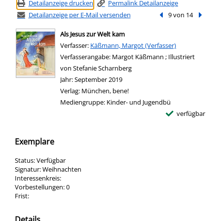
Detailanzeige drucken
Permalink Detailanzeige
Detailanzeige per E-Mail versenden
Vorheriger Treffer
9 von 14
Nächste
Als Jesus zur Welt kam
Verfasser:
Suche nach diesem Verfasser
Käßmann, Margot (Verfasser)
Verfasserangabe:
Margot Käßmann ; Illustriert
von Stefanie Scharnberg
Jahr:
September 2019
Verlag:
München, bene!
Mediengruppe:
Kinder- und Jugendbü
verfügbar
Exemplare
Status:
Verfügbar
Signatur:
Weihnachten
Interessenkreis:
Vorbestellungen:
0
Frist:
Details