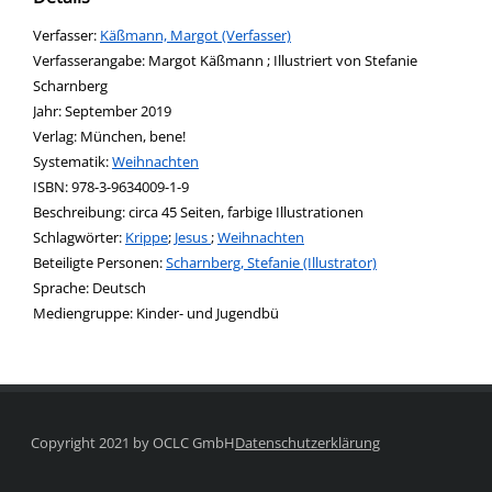
Verfasser:
Suche nach diesem Verfasser
Käßmann, Margot (Verfasser)
Verfasserangabe:
Margot Käßmann ; Illustriert von Stefanie
Scharnberg
Jahr:
September 2019
Verlag:
München, bene!
opens in new tab
Diesen Link in neuem Tab öffnen
Systematik:
Suche nach dieser Systematik
Weihnachten
Suche nach diesem Interessenskreis
ISBN:
978-3-9634009-1-9
Beschreibung:
circa 45 Seiten, farbige Illustrationen
Schlagwörter:
Krippe
;
Jesus
;
Weihnachten
Beteiligte Personen:
Suche nach dieser Beteiligten Person
Scharnberg, Stefanie (Illustrator)
Sprache:
Deutsch
Mediengruppe:
Kinder- und Jugendbü
Copyright 2021 by OCLC GmbH
Datenschutzerklärung