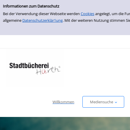
Einfache Suche
zur Navigation springen
zum Inhalt springen
Zur Detailanzeige springen
Informationen zum Datenschutz
Bei der Verwendung dieser Webseite werden
Cookies
angelegt, um die Fu
allgemeine
Datenschutzerklär1ung
. Mit der weiteren Nutzung stimmen Si
Willkommen
Mediensuche