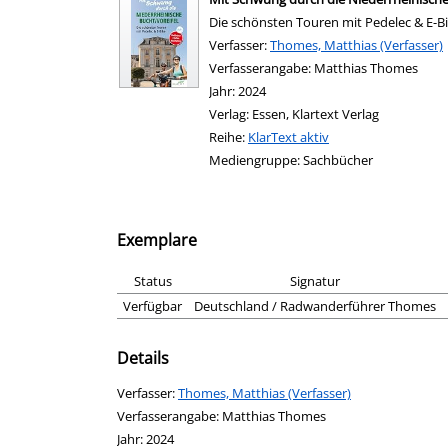
Die schönsten Touren mit Pedelec & E-B
Verfasser:
Suche nach diesem Verfasser
Thomes, Matthias (Verfasser)
Verfasserangabe:
Matthias Thomes
Jahr:
2024
Verlag:
Essen, Klartext Verlag
Reihe:
KlarText aktiv
Mediengruppe:
Sachbücher
Exemplare
Status
Signatur
Verfügbar
Deutschland / Radwanderführer Thomes
Details
Verfasser:
Suche nach diesem Verfasser
Thomes, Matthias (Verfasser)
Verfasserangabe:
Matthias Thomes
Jahr:
2024