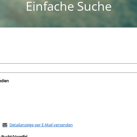
Einfache Suche
nach der Sie suchen wollen.
edien
Detailanzeige per E-Mail versenden
 Bucht/Voreifel