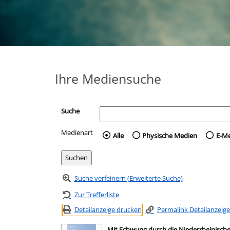
Ihre Mediensuche
Suche
Medienart
Wählen Sie die Medienart 
Alle
Physische Medien
E-M
Suche verfeinern (Erweiterte Suche)
Zur Trefferliste
Detailanzeige drucken
Permalink Detailanzeige
Mit Schwung durch die Niederrheinische