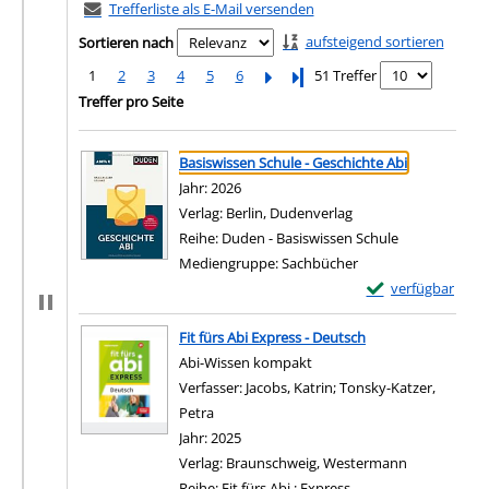
Trefferliste als E-Mail versenden
aufsteigend sortieren
Sortieren nach
1
2
3
4
5
6
Letzte Seite
51 Treffer
Treffer pro Seite
Suchergebnis
Zu den Suchfiltern springen
Basiswissen Schule - Geschichte Abi
Suche nach diesem Verfasser
Jahr:
2026
Verlag:
Berlin, Dudenverlag
Reihe:
Duden - Basiswissen Schule
Mediengruppe:
Sachbücher
Exemplar-Details 
verfügbar
Zum Download von e
Fit fürs Abi Express - Deutsch
Abi-Wissen kompakt
Verfasser:
Jacobs, Katrin
;
Tonsky-Katzer,
Petra
Suche nach diesem Verfasser
Jahr:
2025
Verlag:
Braunschweig, Westermann
Reihe:
Fit fürs Abi : Express