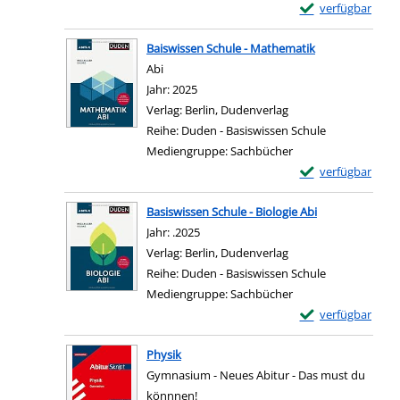
Exemplar-Details 
verfügbar
Zum Download von e
Baiswissen Schule - Mathematik
Abi
Suche nach diesem Verfasser
Jahr:
2025
Verlag:
Berlin, Dudenverlag
Reihe:
Duden - Basiswissen Schule
Mediengruppe:
Sachbücher
Exemplar-Details 
verfügbar
Zum Download von e
Basiswissen Schule - Biologie Abi
Suche nach diesem Verfasser
Jahr:
.2025
Verlag:
Berlin, Dudenverlag
Reihe:
Duden - Basiswissen Schule
Mediengruppe:
Sachbücher
Exemplar-Details 
verfügbar
Zum Download von e
Physik
Gymnasium - Neues Abitur - Das must du
könnnen!