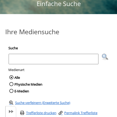
Einfache Suche
Ihre Mediensuche
Suche
Medienart
Wählen Sie die Medienart nach der Sie suc
Alle
Physische Medien
E-Medien
Suche verfeinern (Erweiterte Suche)
Trefferliste drucken
Permalink Trefferliste