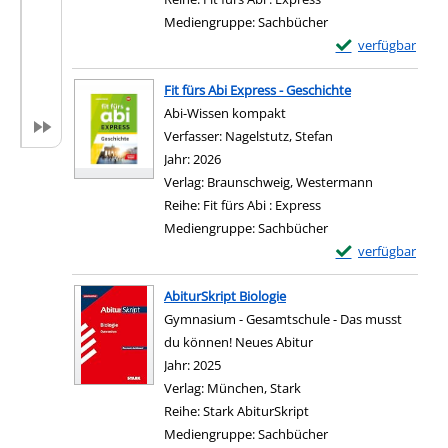
Mediengruppe:
Sachbücher
Exemplar-Details 
verfügbar
Zum Download von e
Fit fürs Abi Express - Geschichte
Abi-Wissen kompakt
Verfasser:
Nagelstutz, Stefan
Suche nach diesem 
Jahr:
2026
Verlag:
Braunschweig, Westermann
Reihe:
Fit fürs Abi : Express
Mediengruppe:
Sachbücher
Exemplar-Details 
verfügbar
Zum Download von e
AbiturSkript Biologie
Gymnasium - Gesamtschule - Das musst
du können! Neues Abitur
Suche nach diesem Verfasser
Jahr:
2025
Verlag:
München, Stark
Reihe:
Stark AbiturSkript
Mediengruppe:
Sachbücher