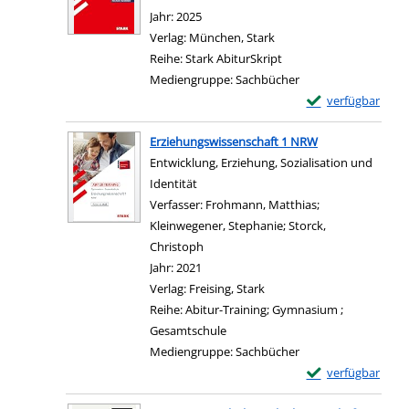
Suche nach diesem Verfasser
Jahr:
2025
Verlag:
München, Stark
Reihe:
Stark AbiturSkript
Mediengruppe:
Sachbücher
Exemplar-Details 
verfügbar
Zum Download von e
Erziehungswissenschaft 1 NRW
Entwicklung, Erziehung, Sozialisation und
Identität
Verfasser:
Frohmann, Matthias
;
Kleinwegener, Stephanie
;
Storck,
Christoph
Suche nach diesem Verfasser
Jahr:
2021
Verlag:
Freising, Stark
Reihe:
Abitur-Training; Gymnasium ;
Gesamtschule
Mediengruppe:
Sachbücher
Exemplar-Details
verfügbar
Zum Download von e