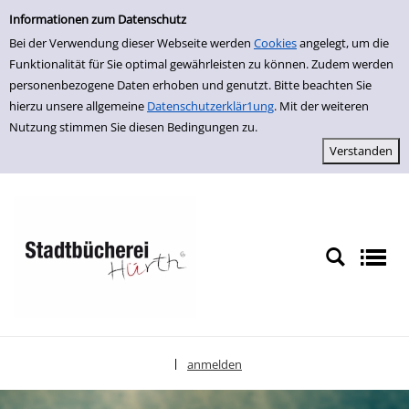
Einfache Suche
zur Navigation springen
zum Inhalt springen
Zu den Suchfiltern springen
Zur Trefferliste springen
Informationen zum Datenschutz
Bei der Verwendung dieser Webseite werden
Cookies
angelegt, um die
Funktionalität für Sie optimal gewährleisten zu können. Zudem werden
personenbezogene Daten erhoben und genutzt. Bitte beachten Sie
hierzu unsere allgemeine
Datenschutzerklär1ung
. Mit der weiteren
Nutzung stimmen Sie diesen Bedingungen zu.
anmelden
|
Sprache auswählen