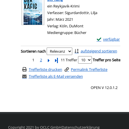
ein Reykjavik-Krimi
Verfasser:
Sigurdardottir, Lilja
Suche nach diesem
Jahr:
März 2021
Verlag:
Köln, DuMont
Mediengruppe:
Bücher
Exemplar-Details 
verfügbar
Zum Download von e
Zu den Suchfiltern springen
aufsteigend sortieren
Sortieren nach
1
2
Letzte Seite
11 Treffer
Treffer pro Seite
Trefferliste drucken
Permalink Trefferliste
Trefferliste als E-Mail versenden
OPEN V 12.0.1.2
Copyright 2021 by OCLC GmbH
Datenschutzerklärung