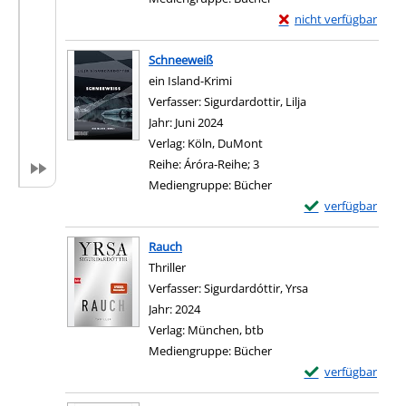
Exemplar-Details von 
nicht verfügbar
Zum Download von exter
Schneeweiß
ein Island-Krimi
Verfasser:
Sigurdardottir, Lilja
Suche nach diesem
Jahr:
Juni 2024
Verlag:
Köln, DuMont
Reihe:
Áróra-Reihe; 3
Mediengruppe:
Bücher
Exemplar-Details
verfügbar
Zum Download von e
Rauch
Thriller
Verfasser:
Sigurdardóttir, Yrsa
Suche nach diese
Jahr:
2024
Verlag:
München, btb
Mediengruppe:
Bücher
Exemplar-Details
verfügbar
Zum Download von e