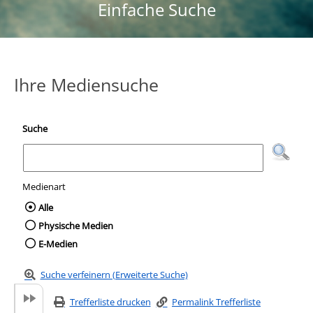
Einfache Suche
Ihre Mediensuche
Suche
Medienart
Wählen Sie die Medienart nach der Sie suc
Alle
Physische Medien
E-Medien
Suche verfeinern (Erweiterte Suche)
Trefferliste drucken
Permalink Trefferliste