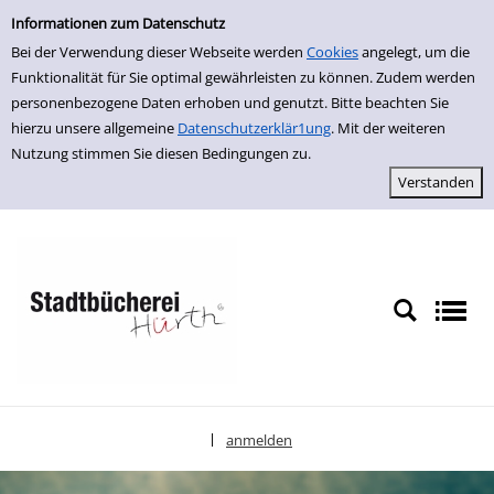
Einfache Suche
zur Navigation springen
zum Inhalt springen
Zu den Suchfiltern springen
Zur Trefferliste springen
Informationen zum Datenschutz
Bei der Verwendung dieser Webseite werden
Cookies
angelegt, um die
Funktionalität für Sie optimal gewährleisten zu können. Zudem werden
personenbezogene Daten erhoben und genutzt. Bitte beachten Sie
hierzu unsere allgemeine
Datenschutzerklär1ung
. Mit der weiteren
Nutzung stimmen Sie diesen Bedingungen zu.
anmelden
|
Sprache auswählen