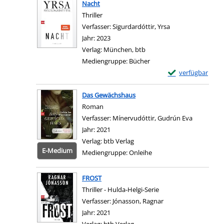
Nacht
Thriller
Verfasser:
Sigurdardóttir, Yrsa
Suche nach diese
Jahr:
2023
Verlag:
München, btb
Mediengruppe:
Bücher
Exemplar-Details
verfügbar
Zum Download von e
Das Gewächshaus
Roman
Verfasser:
Mínervudóttir, Gudrún Eva
Suche nac
Jahr:
2021
Verlag:
btb Verlag
E-Medium
Mediengruppe:
Onleihe
Zum 
FROST
Thriller - Hulda-Helgi-Serie
Verfasser:
Jónasson, Ragnar
Suche nach diesem 
Jahr:
2021