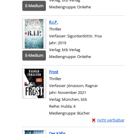
Verlag:
btb Verlag
E-Medium
Mediengruppe:
Onleihe
Zum 
R.I.P.
Thriller
Verfasser:
Sigurdardóttir, Yrsa
Suche nach diese
Jahr:
2019
Verlag:
btb Verlag
E-Medium
Mediengruppe:
Onleihe
Zum 
Frost
Thriller
Verfasser:
Jónasson, Ragnar
Suche nach diesem 
Jahr:
November 2021
Verlag:
München, btb
Reihe:
Hulda; 4
Mediengruppe:
Bücher
Exemplar-Details von 
nicht verfügbar
Zum Download von exter
Der Käfig