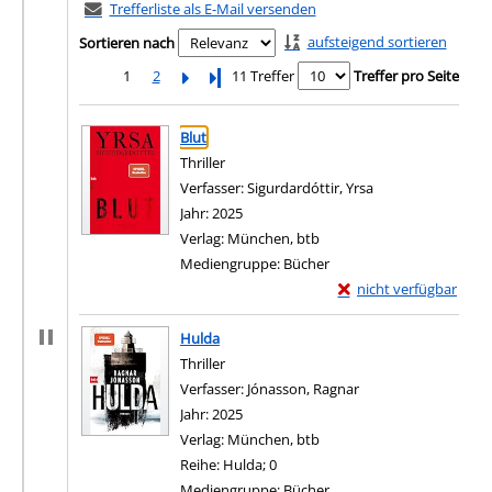
Trefferliste als E-Mail versenden
aufsteigend sortieren
Sortieren nach
1
2
Letzte Seite
11 Treffer
Treffer pro Seite
Suchergebnis
Zu den Suchfiltern springen
Blut
Thriller
Verfasser:
Sigurdardóttir, Yrsa
Suche nach diese
Jahr:
2025
Verlag:
München, btb
Mediengruppe:
Bücher
Exemplar-Details von 
nicht verfügbar
Zum Download von exter
Hulda
Thriller
Verfasser:
Jónasson, Ragnar
Suche nach diesem 
Jahr:
2025
Verlag:
München, btb
Reihe:
Hulda; 0
Mediengruppe:
Bücher