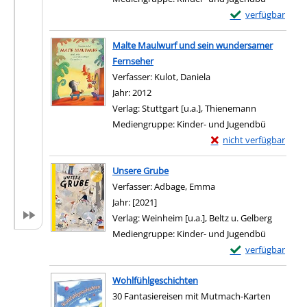
Exemplar-Details 
verfügbar
Zum Download von e
Malte Maulwurf und sein wundersamer
Fernseher
Verfasser:
Kulot, Daniela
Suche nach diesem Verf
Jahr:
2012
Verlag:
Stuttgart [u.a.], Thienemann
Mediengruppe:
Kinder- und Jugendbü
Exemplar-Details von
nicht verfügbar
Zum Download von exter
Unsere Grube
Verfasser:
Adbage, Emma
Suche nach diesem Ver
Jahr:
[2021]
Verlag:
Weinheim [u.a.], Beltz u. Gelberg
Mediengruppe:
Kinder- und Jugendbü
Exemplar-Details
verfügbar
Zum Download von e
Wohlfühlgeschichten
30 Fantasiereisen mit Mutmach-Karten