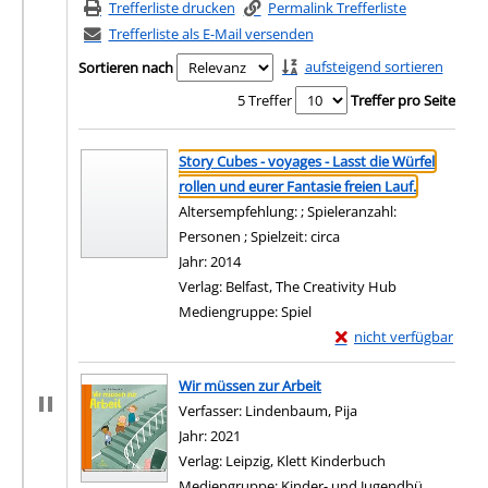
Trefferliste drucken
Permalink Trefferliste
Trefferliste als E-Mail versenden
aufsteigend sortieren
Sortieren nach
5 Treffer
Treffer pro Seite
Suchergebnis
Zu den Suchfiltern springen
Story Cubes - voyages - Lasst die Würfel
rollen und eurer Fantasie freien Lauf.
Altersempfehlung: ; Spieleranzahl:
Personen ; Spielzeit: circa
Suche nach diesem Verfasser
Jahr:
2014
Verlag:
Belfast, The Creativity Hub
Mediengruppe:
Spiel
Exemplar-Details von S
nicht verfügbar
Zum Download von exter
Wir müssen zur Arbeit
Verfasser:
Lindenbaum, Pija
Suche nach diesem 
Jahr:
2021
Verlag:
Leipzig, Klett Kinderbuch
Mediengruppe:
Kinder- und Jugendbü