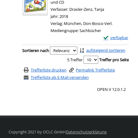
und CD
Verfasser:
Draxler-Zenz, Tanja
Suche nach diesem
Jahr:
2018
Verlag:
München, Don-Bosco-Verl.
Mediengruppe:
Sachbücher
Exemplar-Details
verfügbar
Zum Download von e
Zu den Suchfiltern springen
aufsteigend sortieren
Sortieren nach
5 Treffer
Treffer pro Seite
Trefferliste drucken
Permalink Trefferliste
Trefferliste als E-Mail versenden
OPEN V 12.0.1.2
Copyright 2021 by OCLC GmbH
Datenschutzerklärung