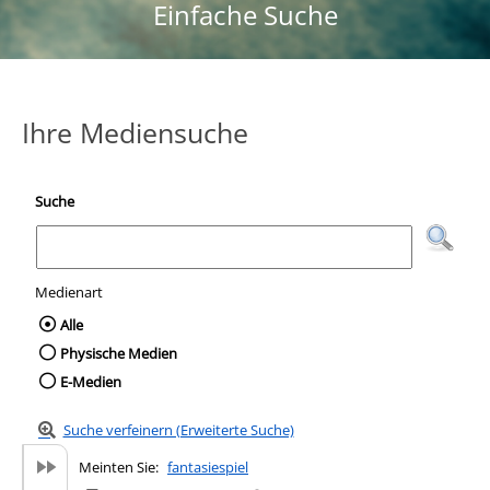
Einfache Suche
Ihre Mediensuche
Suche
Medienart
Wählen Sie die Medienart nach der Sie suc
Alle
Physische Medien
E-Medien
Suche verfeinern (Erweiterte Suche)
Meinten Sie:
fantasiespiel