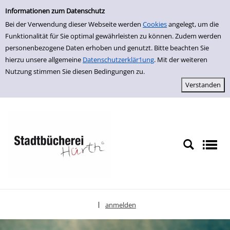
Einfache Suche
zur Navigation springen
zum Inhalt springen
Zu den Suchfiltern springen
Zur Trefferliste springen
Informationen zum Datenschutz
Bei der Verwendung dieser Webseite werden
Cookies
angelegt, um die
Funktionalität für Sie optimal gewährleisten zu können. Zudem werden
personenbezogene Daten erhoben und genutzt. Bitte beachten Sie
hierzu unsere allgemeine
Datenschutzerklär1ung
. Mit der weiteren
Nutzung stimmen Sie diesen Bedingungen zu.
anmelden
|
Sprache auswählen