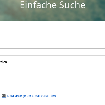
Einfache Suche
nach der Sie suchen wollen.
edien
Detailanzeige per E-Mail versenden