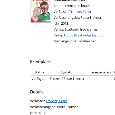
Kinderschminken knallbunt
Verfasser:
Suche nach diesem Verfasser
Tronser, Petra
Verfasserangabe:
Petra Tronser
Jahr:
2013
Verlag:
Stuttgart, frechverlag
Reihe:
Topp - Kreativ-das bist du!
Mediengruppe:
Sachbücher
Exemplare
Status
Signatur
Interessenkreis
Verfügbar
Freizeit / Feste Tronser
Details
Verfasser:
Suche nach diesem Verfasser
Tronser, Petra
Verfasserangabe:
Petra Tronser
Jahr:
2013