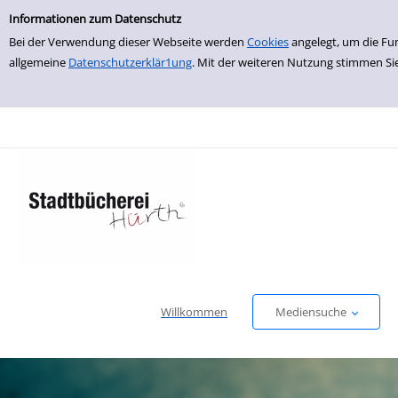
Einfache Suche
zur Navigation springen
zum Inhalt springen
Zur Detailanzeige springen
Informationen zum Datenschutz
Bei der Verwendung dieser Webseite werden
Cookies
angelegt, um die Fu
allgemeine
Datenschutzerklär1ung
. Mit der weiteren Nutzung stimmen Si
Willkommen
Mediensuche