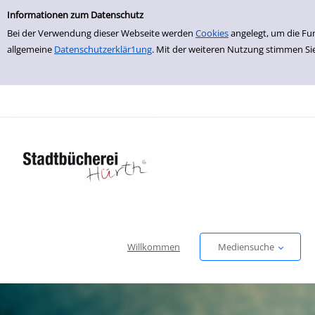
Einfache Suche
zur Navigation springen
zum Inhalt springen
Zur Detailanzeige springen
Informationen zum Datenschutz
Bei der Verwendung dieser Webseite werden
Cookies
angelegt, um die Fu
allgemeine
Datenschutzerklär1ung
. Mit der weiteren Nutzung stimmen Si
Willkommen
Mediensuche