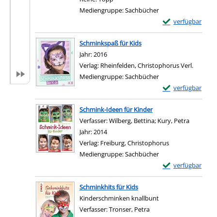
Mediengruppe:
Sachbücher
Exemplar-Details 
verfügbar
Zum Download von e
Schminkspaß für Kids
Suche nach diesem Verfasser
Jahr:
2016
Verlag:
Rheinfelden, Christophorus Verl.
Mediengruppe:
Sachbücher
Exemplar-Details
verfügbar
Zum Download von e
Schmink-Ideen für Kinder
Verfasser:
Wilberg, Bettina
;
Kury, Petra
Suche na
Jahr:
2014
Verlag:
Freiburg, Christophorus
Mediengruppe:
Sachbücher
Exemplar-Details 
verfügbar
Zum Download von e
Schminkhits für Kids
Kinderschminken knallbunt
Verfasser:
Tronser, Petra
Suche nach diesem Ver