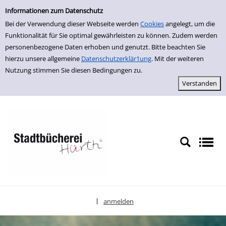
Einfache Suche
zur Navigation springen
zum Inhalt springen
Zu den Suchfiltern springen
Zur Trefferliste springen
Informationen zum Datenschutz
Bei der Verwendung dieser Webseite werden
Cookies
angelegt, um die
Funktionalität für Sie optimal gewährleisten zu können. Zudem werden
personenbezogene Daten erhoben und genutzt. Bitte beachten Sie
hierzu unsere allgemeine
Datenschutzerklär1ung
. Mit der weiteren
Nutzung stimmen Sie diesen Bedingungen zu.
anmelden
|
Sprache auswählen