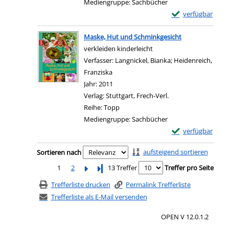
Mediengruppe:
Sachbücher
Exemplar-Details
verfügbar
Zum Download von e
Maske, Hut und Schminkgesicht
verkleiden kinderleicht
Verfasser:
Langnickel, Bianka
;
Heidenreich,
Franziska
Suche nach diesem Verfasser
Jahr:
2011
Verlag:
Stuttgart, Frech-Verl.
Reihe:
Topp
Mediengruppe:
Sachbücher
Exemplar-Details
verfügbar
Zum Download von e
Zu den Suchfiltern springen
aufsteigend sortieren
Sortieren nach
1
2
Letzte Seite
13 Treffer
Treffer pro Seite
Trefferliste drucken
Permalink Trefferliste
Trefferliste als E-Mail versenden
OPEN V 12.0.1.2