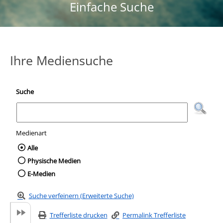
Einfache Suche
Ihre Mediensuche
Suche
Medienart
Wählen Sie die Medienart nach der Sie suc
Alle
Physische Medien
E-Medien
Suche verfeinern (Erweiterte Suche)
Trefferliste drucken
Permalink Trefferliste