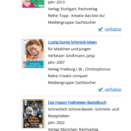
Jahr:
2013
Verlag:
Stuttgart, frechverlag
Reihe:
Topp - Kreativ-das bist du!
Mediengruppe:
Sachbücher
Exemplar-Details 
verfügbar
Zum Download von e
Lustig bunte Schmink-Ideen
für Mädchen und Jungen
Verfasser:
Großmann, Janja
Suche nach diesem V
Jahr:
2007
Verlag:
Freiburg i. Br., Christophorus
Reihe:
Creativ compact
Mediengruppe:
Sachbücher
Exemplar-Details
verfügbar
Zum Download von e
Das Happy Halloween Bastelbuch
Schrecklich schöne Bastel-, Schmink- und
Rezeptideen
Suche nach diesem Verfasser
Jahr:
2022
Verlag:
München, frechverlag