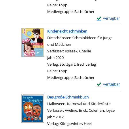
Reihe:
Topp
Mediengruppe:
Sachbücher
Exemplar-Details
verfügbar
Zum Download von e
Kinderleicht schminken
Die schönsten Schminkideen für Jungs
und Mädchen
Verfasser:
Ksiazek, Charlie
Suche nach diesem Ve
Jahr:
2020
Verlag:
Stuttgart, frechverlag
Reihe:
Topp
Mediengruppe:
Sachbücher
Exemplar-Details 
verfügbar
Zum Download von e
Das große Schminkbuch
Halloween, Karneval und KInderfeste
Verfasser:
Aveline, Erick
;
Coleman, Joyce
Suche n
Jahr:
2012
Verlag:
Königswinter, Heel