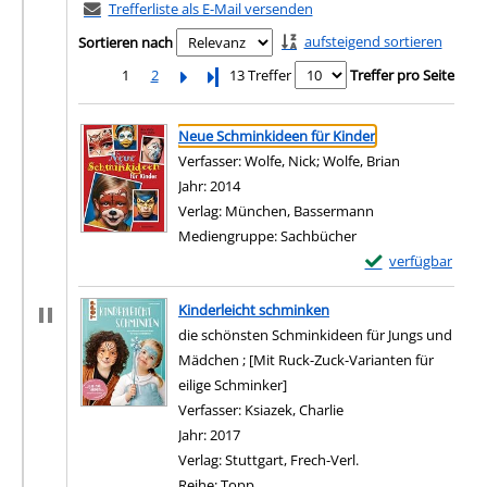
Trefferliste als E-Mail versenden
aufsteigend sortieren
Sortieren nach
1
2
Letzte Seite
13 Treffer
Treffer pro Seite
Suchergebnis
Zu den Suchfiltern springen
Neue Schminkideen für Kinder
Verfasser:
Wolfe, Nick
;
Wolfe, Brian
Suche nach d
Jahr:
2014
Verlag:
München, Bassermann
Mediengruppe:
Sachbücher
Exemplar-Details
verfügbar
Zum Download von e
Kinderleicht schminken
die schönsten Schminkideen für Jungs und
Mädchen ; [Mit Ruck-Zuck-Varianten für
eilige Schminker]
Verfasser:
Ksiazek, Charlie
Suche nach diesem Ve
Jahr:
2017
Verlag:
Stuttgart, Frech-Verl.
Reihe:
Topp