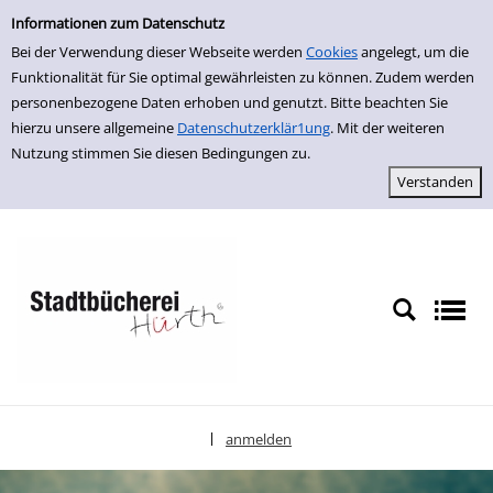
Einfache Suche
zur Navigation springen
zum Inhalt springen
Zu den Suchfiltern springen
Zur Trefferliste springen
Informationen zum Datenschutz
Bei der Verwendung dieser Webseite werden
Cookies
angelegt, um die
Funktionalität für Sie optimal gewährleisten zu können. Zudem werden
personenbezogene Daten erhoben und genutzt. Bitte beachten Sie
hierzu unsere allgemeine
Datenschutzerklär1ung
. Mit der weiteren
Nutzung stimmen Sie diesen Bedingungen zu.
anmelden
|
Sprache auswählen