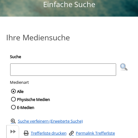
Einfache Suche
Ihre Mediensuche
Suche
Medienart
Wählen Sie die Medienart nach der Sie suc
Alle
Physische Medien
E-Medien
Suche verfeinern (Erweiterte Suche)
Trefferliste drucken
Permalink Trefferliste