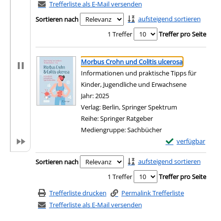
Trefferliste als E-Mail versenden
aufsteigend sortieren
Sortieren nach
1 Treffer
Treffer pro Seite
Suchergebnis
Zu den Suchfiltern springen
Morbus Crohn und Colitis ulcerosa
Informationen und praktische Tipps für
Kinder, Jugendliche und Erwachsene
Suche nach diesem Verfasser
Jahr:
2025
Verlag:
Berlin, Springer Spektrum
Reihe:
Springer Ratgeber
Mediengruppe:
Sachbücher
Exemplar-Details 
verfügbar
Zum Download von e
Zu den Suchfiltern springen
aufsteigend sortieren
Sortieren nach
1 Treffer
Treffer pro Seite
Trefferliste drucken
Permalink Trefferliste
Trefferliste als E-Mail versenden