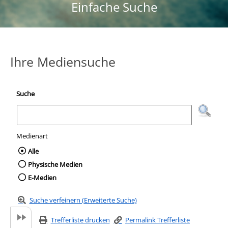
Einfache Suche
Ihre Mediensuche
Suche
Medienart
Wählen Sie die Medienart nach der Sie suc
Alle
Physische Medien
E-Medien
Suche verfeinern (Erweiterte Suche)
Trefferliste drucken
Permalink Trefferliste