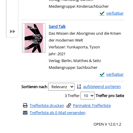
Mediengruppe:
Kindersachbücher
Exemplar-Details
verfügbar
Zum Download von e
Sand Talk
Das Wissen der Aborigines und die Krisen
der modernen Welt
Verfasser:
Yunkaporta, Tyson
Suche nach diesem
Jahr:
2021
Verlag:
Berlin, Matthes & Seitz
Mediengruppe:
Sachbücher
Exemplar-Details 
verfügbar
Zum Download von e
Zu den Suchfiltern springen
aufsteigend sortieren
Sortieren nach
3 Treffer
Treffer pro Seite
Trefferliste drucken
Permalink Trefferliste
Trefferliste als E-Mail versenden
OPEN V 12.0.1.2