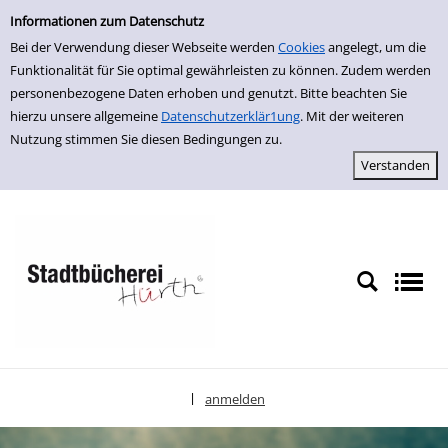
Einfache Suche
zur Navigation springen
zum Inhalt springen
Zu den Suchfiltern springen
Zur Trefferliste springen
Informationen zum Datenschutz
Bei der Verwendung dieser Webseite werden
Cookies
angelegt, um die
Funktionalität für Sie optimal gewährleisten zu können. Zudem werden
personenbezogene Daten erhoben und genutzt. Bitte beachten Sie
hierzu unsere allgemeine
Datenschutzerklär1ung
. Mit der weiteren
Nutzung stimmen Sie diesen Bedingungen zu.
anmelden
|
Sprache auswählen