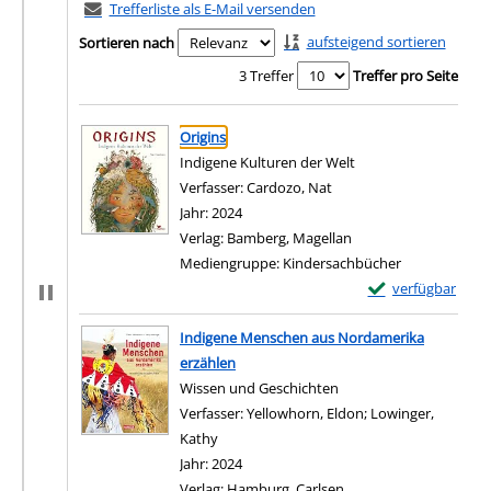
Trefferliste als E-Mail versenden
aufsteigend sortieren
Sortieren nach
3 Treffer
Treffer pro Seite
Suchergebnis
Zu den Suchfiltern springen
Origins
Indigene Kulturen der Welt
Verfasser:
Cardozo, Nat
Suche nach diesem Verf
Jahr:
2024
Verlag:
Bamberg, Magellan
Mediengruppe:
Kindersachbücher
Exemplar-Details 
verfügbar
Zum Download von e
Indigene Menschen aus Nordamerika
erzählen
Wissen und Geschichten
Verfasser:
Yellowhorn, Eldon
;
Lowinger,
Kathy
Suche nach diesem Verfasser
Jahr:
2024
Verlag:
Hamburg, Carlsen