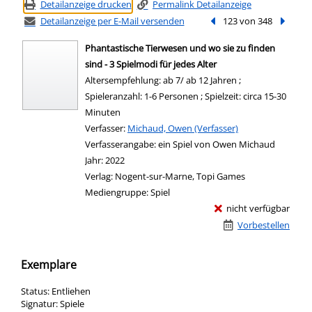
Detailanzeige drucken
Permalink Detailanzeige
Detailanzeige per E-Mail versenden
Vorheriger Treffer
123 von 348
Nächste
Phantastische Tierwesen und wo sie zu finden
sind - 3 Spielmodi für jedes Alter
Altersempfehlung: ab 7/ ab 12 Jahren ;
Spieleranzahl: 1-6 Personen ; Spielzeit: circa 15-30
Minuten
Verfasser:
Suche nach diesem Verfasser
Michaud, Owen (Verfasser)
Verfasserangabe:
ein Spiel von Owen Michaud
Jahr:
2022
Verlag:
Nogent-sur-Marne, Topi Games
Mediengruppe:
Spiel
nicht verfügbar
Vorbestellen
Exemplare
Status:
Entliehen
Signatur:
Spiele