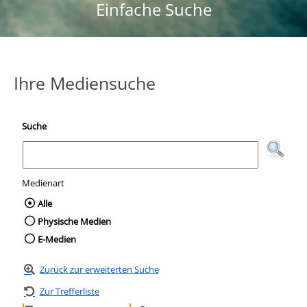
Einfache Suche
Ihre Mediensuche
Suche
Medienart
Wählen Sie die Medienart nach der Sie suc
Alle
Physische Medien
E-Medien
Zurück zur erweiterten Suche
Zur Trefferliste