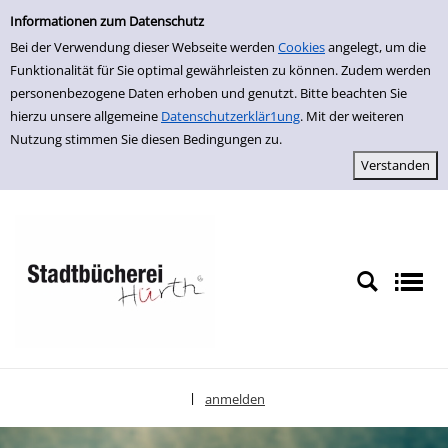
Einfache Suche
zur Navigation springen
zum Inhalt springen
Zur Detailanzeige springen
Informationen zum Datenschutz
Bei der Verwendung dieser Webseite werden
Cookies
angelegt, um die
Funktionalität für Sie optimal gewährleisten zu können. Zudem werden
personenbezogene Daten erhoben und genutzt. Bitte beachten Sie
hierzu unsere allgemeine
Datenschutzerklär1ung
. Mit der weiteren
Nutzung stimmen Sie diesen Bedingungen zu.
anmelden
|
Sprache auswählen