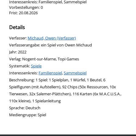
Interessenkreis:
Familienspiel, Sammelspiel
Vorbestellungen:
0
Frist:
20.08.2026
Details
Verfasser:
Suche nach diesem Verfasser
Michaud, Owen (Verfasser)
Verfasserangabe:
ein Spiel von Owen Michaud
Jahr:
2022
Verlag:
Nogent-sur-Marne, Topi Games
opens in new tab
Diesen Link in neuem Tab öffnen
Systematik:
Suche nach dieser Systematik
Spiele
Interessenkreis:
Suche nach diesem Interessenskreis
Familienspiel
,
Sammelspiel
Beschreibung:
1 Spiel: 1 Spielplan, 1 Würfel, 1 Beutel, 6
Spielfiguren (mit Aufstellern), 92 Chips (50x Ressourcen, 10x
Tierwesen, 32x Salemer-Plättchen), 116 Karten (6x M.A.C.U.S.A.,
110x kleine), 1 Spielanleitung
Suche nach dieser Beteiligten Person
Sprache:
Deutsch
Mediengruppe:
Spiel