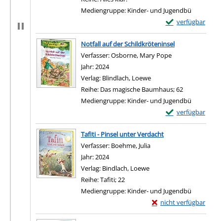
Mediengruppe:
Kinder- und Jugendbü
Exemplar-Details 
verfügbar
Zum Download von e
Notfall auf der Schildkröteninsel
Verfasser:
Osborne, Mary Pope
Suche nach dies
Jahr:
2024
Verlag:
Blindlach, Loewe
Reihe:
Das magische Baumhaus; 62
Mediengruppe:
Kinder- und Jugendbü
Exemplar-Details 
verfügbar
Zum Download von e
Tafiti - Pinsel unter Verdacht
Verfasser:
Boehme, Julia
Suche nach diesem Verf
Jahr:
2024
Verlag:
Bindlach, Loewe
Reihe:
Tafiti; 22
Mediengruppe:
Kinder- und Jugendbü
Exemplar-Details von T
nicht verfügbar
Zum Download von exter