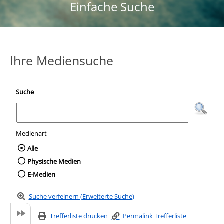
Einfache Suche
Ihre Mediensuche
Suche
Medienart
Wählen Sie die Medienart nach der Sie suc
Alle
Physische Medien
E-Medien
Suche verfeinern (Erweiterte Suche)
Trefferliste drucken
Permalink Trefferliste