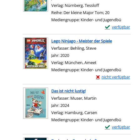
Verlag:
Nürnberg, Tessloff
Reihe:
Der kleine Major Tom; 20
Mediengruppe:
Kinder- und Jugendbü
Exemplar-Details
verfügbar
Zum Download von e
Lego Ninjago - Meister der Spiele
Verfasser:
Behling, Steve
Suche nach diesem Ver
Jahr:
2020
Verlag:
München, Ameet
Mediengruppe:
Kinder- und Jugendbü
Exemplar-Details von L
nicht verfügbar
Zum Download von exter
Das ist nicht lustig!
Verfasser:
Muser, Martin
Suche nach diesem Ver
Jahr:
2024
Verlag:
Hamburg, Carsen
Mediengruppe:
Kinder- und Jugendbü
Exemplar-Details v
verfügbar
Zum Download von e