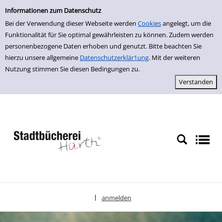
Einfache Suche
zur Navigation springen
zum Inhalt springen
Zu den Suchfiltern springen
Zur Trefferliste springen
Informationen zum Datenschutz
Bei der Verwendung dieser Webseite werden
Cookies
angelegt, um die
Funktionalität für Sie optimal gewährleisten zu können. Zudem werden
personenbezogene Daten erhoben und genutzt. Bitte beachten Sie
hierzu unsere allgemeine
Datenschutzerklär1ung
. Mit der weiteren
Nutzung stimmen Sie diesen Bedingungen zu.
anmelden
|
Sprache auswählen