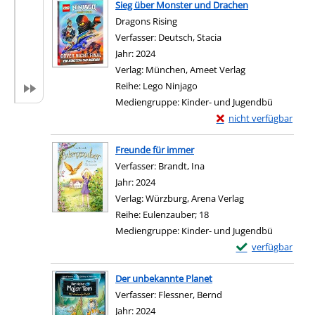
Sieg über Monster und Drachen
Dragons Rising
Verfasser:
Deutsch, Stacia
Suche nach diesem Ve
Jahr:
2024
Verlag:
München, Ameet Verlag
Reihe:
Lego Ninjago
Mediengruppe:
Kinder- und Jugendbü
Exemplar-Details von 
nicht verfügbar
Zum Download von exter
Freunde für immer
Verfasser:
Brandt, Ina
Suche nach diesem Verfas
Jahr:
2024
Verlag:
Würzburg, Arena Verlag
Reihe:
Eulenzauber; 18
Mediengruppe:
Kinder- und Jugendbü
Exemplar-Details
verfügbar
Zum Download von e
Der unbekannte Planet
Verfasser:
Flessner, Bernd
Suche nach diesem Ve
Jahr:
2024