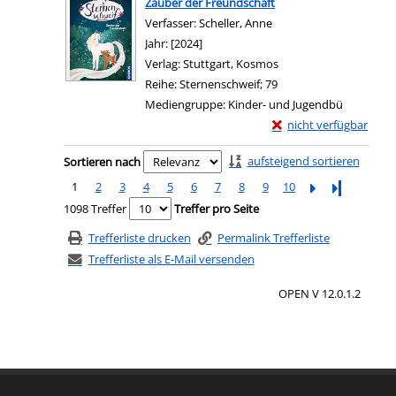
Zauber der Freundschaft
Verfasser:
Scheller, Anne
Suche nach diesem Ver
Jahr:
[2024]
Verlag:
Stuttgart, Kosmos
Reihe:
Sternenschweif; 79
Mediengruppe:
Kinder- und Jugendbü
Exemplar-Details von 
nicht verfügbar
Zum Download von exter
Zu den Suchfiltern springen
aufsteigend sortieren
Sortieren nach
1
2
3
4
5
6
7
8
9
10
Letzte Seite
1098 Treffer
Treffer pro Seite
Trefferliste drucken
Permalink Trefferliste
Trefferliste als E-Mail versenden
OPEN V 12.0.1.2