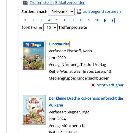
Trefferliste als E-Mail versenden
aufsteigend sortieren
Sortieren nach
1
2
3
4
5
6
7
8
9
10
Letzte Seite
1098 Treffer
Treffer pro Seite
Suchergebnis
Zu den Suchfiltern springen
Dinosaurier
Verfasser:
Bischoff, Karin
Suche nach diesem Ver
Jahr:
2020
Verlag:
Nürnberg, Tessloff Verlag
Reihe:
Was ist was : Erstes Lesen; 13
Mediengruppe:
Kindersachbücher
Exemplar-Details von 
nicht verfügbar
Zum Download von exter
Der kleine Drache Kokosnuss erforscht die
Vulkane
Verfasser:
Siegner, Ingo
Suche nach diesem Verf
Jahr:
2024
Verlag:
München, cbj
Reihe:
Alles klar!