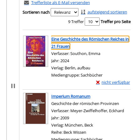
Trefferliste als E-Mail versenden
aufsteigend sortieren
Sortieren nach
9 Treffer
Treffer pro Seite
Suchergebnis
Zu den Suchfiltern springen
Eine Geschichte des Römischen Reiches in
21 Frauen
Verfasser:
Southon, Emma
Suche nach diesem V
Jahr:
2024
Verlag:
Berlin, aufbau
Mediengruppe:
Sachbücher
Exemplar-Details von 
nicht verfügbar
Zum Download von exter
Imperium Romanum
Geschichte der römischen Provinzen
Verfasser:
Meyer-Zwiffelhoffer, Eckhard
Suche na
Jahr:
2009
Verlag:
München, Beck
Reihe:
Beck Wissen
Mediengruppe:
Sachbücher