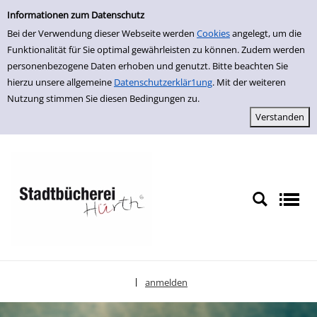
Einfache Suche
zur Navigation springen
zum Inhalt springen
Zu den Suchfiltern springen
Zur Trefferliste springen
Informationen zum Datenschutz
Bei der Verwendung dieser Webseite werden
Cookies
angelegt, um die
Funktionalität für Sie optimal gewährleisten zu können. Zudem werden
personenbezogene Daten erhoben und genutzt. Bitte beachten Sie
hierzu unsere allgemeine
Datenschutzerklär1ung
. Mit der weiteren
Nutzung stimmen Sie diesen Bedingungen zu.
anmelden
|
Sprache auswählen