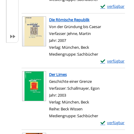
Exemplar-Detail
verfügbar
Zum Download von e
Die Römische Republik
Von der Gründung bis Caesar
Verfasser:
Jehne, Martin
Suche nach diesem Verf
Jahr:
2007
Verlag:
München, Beck
Mediengruppe:
Sachbücher
Exemplar-Details
verfügbar
Zum Download von e
Der Limes
Geschichte einer Grenze
Verfasser:
Schallmayer, Egon
Suche nach diesem 
Jahr:
2003
Verlag:
München, Beck
Reihe:
Beck Wissen
Mediengruppe:
Sachbücher
Exemplar-Details
verfügbar
Zum Download von e