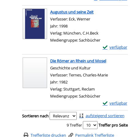
Zum Download von exter
Augustus und seine Zeit
Verfasser:
Eck, Werner
Suche nach diesem Verfas
Jahr:
1998
Verlag:
München, C.H.Beck
Mediengruppe:
Sachbücher
Exemplar-Details 
verfügbar
Zum Download von e
Die Römer an Rhein und Mosel
Geschichte und Kultur
Verfasser:
Ternes, Charles-Marie
Suche nach die
Jahr:
1982
Verlag:
Stuttgart, Reclam
Mediengruppe:
Sachbücher
Exemplar-Details
verfügbar
Zum Download von e
Zu den Suchfiltern springen
aufsteigend sortieren
Sortieren nach
9 Treffer
Treffer pro Seite
Trefferliste drucken
Permalink Trefferliste