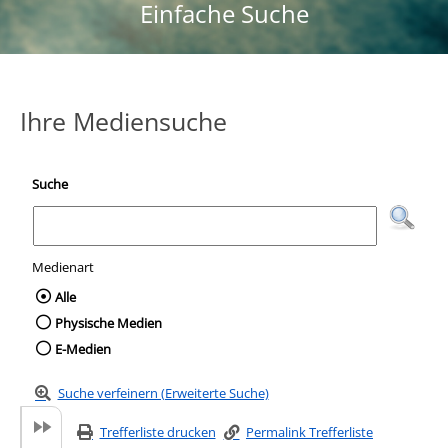
Einfache Suche
Ihre Mediensuche
Suche
Medienart
Wählen Sie die Medienart nach der Sie suc
Alle
Physische Medien
E-Medien
Suche verfeinern (Erweiterte Suche)
Trefferliste drucken
Permalink Trefferliste