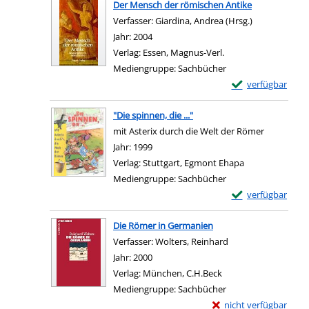
Der Mensch der römischen Antike
Verfasser:
Giardina, Andrea (Hrsg.)
Suche nach d
Jahr:
2004
Verlag:
Essen, Magnus-Verl.
Mediengruppe:
Sachbücher
Exemplar-Details
verfügbar
Zum Download von e
"Die spinnen, die ..."
mit Asterix durch die Welt der Römer
Suche nach diesem Verfasser
Jahr:
1999
Verlag:
Stuttgart, Egmont Ehapa
Mediengruppe:
Sachbücher
Exemplar-Details v
verfügbar
Zum Download von e
Die Römer in Germanien
Verfasser:
Wolters, Reinhard
Suche nach diesem 
Jahr:
2000
Verlag:
München, C.H.Beck
Mediengruppe:
Sachbücher
Exemplar-Details von 
nicht verfügbar