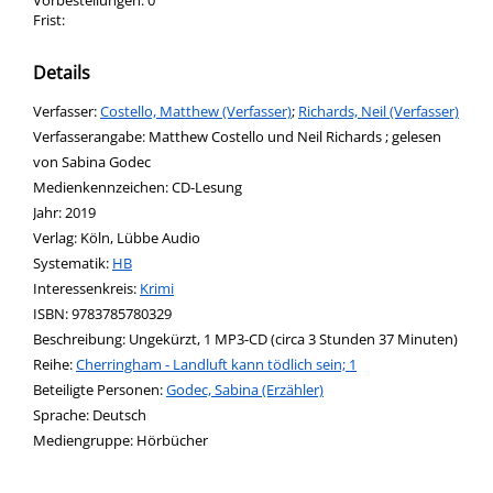
Vorbestellungen:
0
Frist:
Details
Verfasser:
Suche nach diesem Verfasser
Costello, Matthew (Verfasser)
;
Richards, Neil (Verfasser)
Verfasserangabe:
Matthew Costello und Neil Richards ; gelesen
von Sabina Godec
Medienkennzeichen:
CD-Lesung
Jahr:
2019
Verlag:
Köln, Lübbe Audio
opens in new tab
Diesen Link in neuem Tab öffnen
Systematik:
Suche nach dieser Systematik
HB
Interessenkreis:
Suche nach diesem Interessenskreis
Krimi
ISBN:
9783785780329
Beschreibung:
Ungekürzt, 1 MP3-CD (circa 3 Stunden 37 Minuten)
Reihe:
Cherringham - Landluft kann tödlich sein; 1
Beteiligte Personen:
Suche nach dieser Beteiligten Person
Godec, Sabina (Erzähler)
Sprache:
Deutsch
Mediengruppe:
Hörbücher