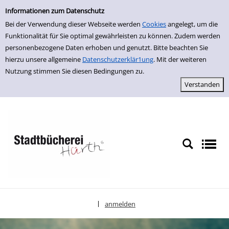
Einfache Suche
zur Navigation springen
zum Inhalt springen
Zur Detailanzeige springen
Informationen zum Datenschutz
Bei der Verwendung dieser Webseite werden
Cookies
angelegt, um die
Funktionalität für Sie optimal gewährleisten zu können. Zudem werden
personenbezogene Daten erhoben und genutzt. Bitte beachten Sie
hierzu unsere allgemeine
Datenschutzerklär1ung
. Mit der weiteren
Nutzung stimmen Sie diesen Bedingungen zu.
anmelden
|
Sprache auswählen