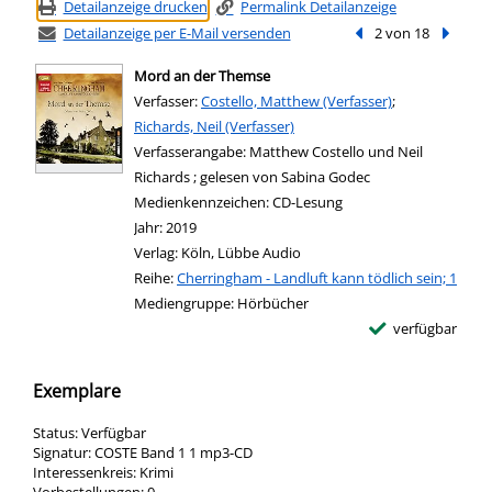
Detailanzeige drucken
Permalink Detailanzeige
Detailanzeige per E-Mail versenden
Vorheriger Treffer
2 von 18
Nächste
Mord an der Themse
Verfasser:
Suche nach diesem Verfasser
Costello, Matthew (Verfasser)
;
Richards, Neil (Verfasser)
Verfasserangabe:
Matthew Costello und Neil
Richards ; gelesen von Sabina Godec
Medienkennzeichen:
CD-Lesung
Jahr:
2019
Verlag:
Köln, Lübbe Audio
Reihe:
Cherringham - Landluft kann tödlich sein; 1
Mediengruppe:
Hörbücher
verfügbar
Exemplare
Status:
Verfügbar
Signatur:
COSTE Band 1 1 mp3-CD
Interessenkreis:
Krimi