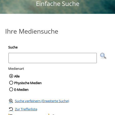
Einfache Suche
Ihre Mediensuche
Suche
Medienart
Wählen Sie die Medienart nach der Sie suc
Alle
Physische Medien
E-Medien
Suche verfeinern (Erweiterte Suche)
Zur Trefferliste