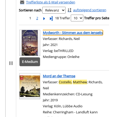
Trefferliste als E-Mail versenden
aufsteigend sortieren
Sortieren nach
1
2
Letzte Seite
18 Treffer
Treffer pro Seite
Suchergebnis
Zu den Suchfiltern springen
Mydworth - Stimmen aus dem Jenseits
Verfasser:
Richards, Neil
Suche nach diesem Verf
Jahr:
2021
Verlag:
beTHRILLED
Mediengruppe:
Onleihe
E-Medium
Zum 
Mord an der Themse
Verfasser:
Costello,
Matthew
;
Richards,
Neil
Suche nach diesem Verfasser
Medienkennzeichen:
CD-Lesung
Jahr:
2019
Verlag:
Köln, Lübbe Audio
Reihe:
Cherringham - Landluft kann