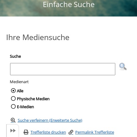
Einfache Suche
Ihre Mediensuche
Suche
Medienart
Wählen Sie die Medienart nach der Sie suc
Alle
Physische Medien
E-Medien
Suche verfeinern (Erweiterte Suche)
Trefferliste drucken
Permalink Trefferliste