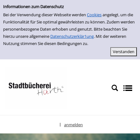
Einfache Suche
zur Navigation springen
zum Inhalt springen
Zu den Suchfiltern springen
Zur Trefferliste springen
Informationen zum Datenschutz
Bei der Verwendung dieser Webseite werden
Cookies
angelegt, um die
Funktionalität für Sie optimal gewährleisten zu können. Zudem werden
personenbezogene Daten erhoben und genutzt. Bitte beachten Sie
hierzu unsere allgemeine
Datenschutzerklär1ung
. Mit der weiteren
Nutzung stimmen Sie diesen Bedingungen zu.
anmelden
|
Sprache auswählen