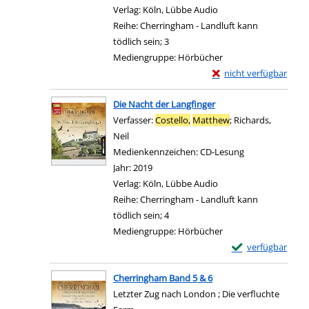
Verlag:
Köln, Lübbe Audio
Reihe:
Cherringham - Landluft kann
tödlich sein; 3
Mediengruppe:
Hörbücher
Exemplar-Details von
nicht verfügbar
Zum Download von exter
Die Nacht der Langfinger
Verfasser:
Costello,
Matthew
;
Richards,
Neil
Suche nach diesem Verfasser
Medienkennzeichen:
CD-Lesung
Jahr:
2019
Verlag:
Köln, Lübbe Audio
Reihe:
Cherringham - Landluft kann
tödlich sein; 4
Mediengruppe:
Hörbücher
Exemplar-Details 
verfügbar
Zum Download von e
Cherringham Band 5 & 6
Letzter Zug nach London ; Die verfluchte