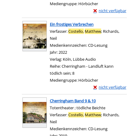
Mediengruppe:
Hörbücher
Exemplar-Details von 
nicht verfügbar
Zum Download von exter
Ein frostiges Verbrechen
Verfasser:
Costello,
Matthew
;
Richards,
Neil
Suche nach diesem Verfasser
Medienkennzeichen:
CD-Lesung
Jahr:
2022
Verlag:
Köln, Lübbe Audio
Reihe:
Cherringham - Landluft kann
tödlich sein; 8
Mediengruppe:
Hörbücher
Exemplar-Details von 
nicht verfügbar
Zum Download von exter
Cherringham Band 9 & 10
Totentheater ; tödliche Beichte
Verfasser:
Costello,
Matthew
;
Richards,
Neil
Suche nach diesem Verfasser
Medienkennzeichen:
CD-Lesung
Jahr:
2019