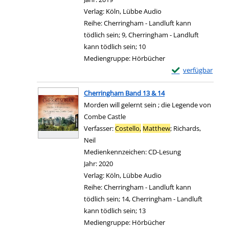
Verlag:
Köln, Lübbe Audio
Reihe:
Cherringham - Landluft kann
tödlich sein; 9, Cherringham - Landluft
kann tödlich sein; 10
Mediengruppe:
Hörbücher
Exemplar-Details
verfügbar
Zum Download von e
Cherringham Band 13 & 14
Morden will gelernt sein ; die Legende von
Combe Castle
Verfasser:
Costello,
Matthew
;
Richards,
Neil
Suche nach diesem Verfasser
Medienkennzeichen:
CD-Lesung
Jahr:
2020
Verlag:
Köln, Lübbe Audio
Reihe:
Cherringham - Landluft kann
tödlich sein; 14, Cherringham - Landluft
kann tödlich sein; 13
Mediengruppe:
Hörbücher