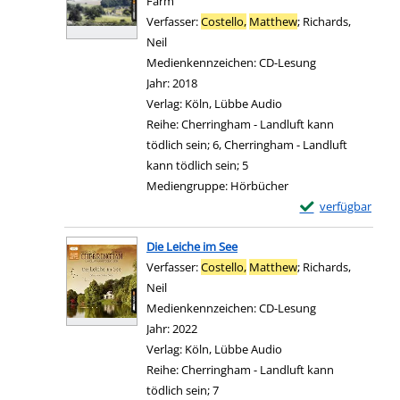
Farm
Verfasser:
Costello,
Matthew
;
Richards,
Neil
Suche nach diesem Verfasser
Medienkennzeichen:
CD-Lesung
Jahr:
2018
Verlag:
Köln, Lübbe Audio
Reihe:
Cherringham - Landluft kann
tödlich sein; 6, Cherringham - Landluft
kann tödlich sein; 5
Mediengruppe:
Hörbücher
Exemplar-Details
verfügbar
Zum Download von e
Die Leiche im See
Verfasser:
Costello,
Matthew
;
Richards,
Neil
Suche nach diesem Verfasser
Medienkennzeichen:
CD-Lesung
Jahr:
2022
Verlag:
Köln, Lübbe Audio
Reihe:
Cherringham - Landluft kann
tödlich sein; 7