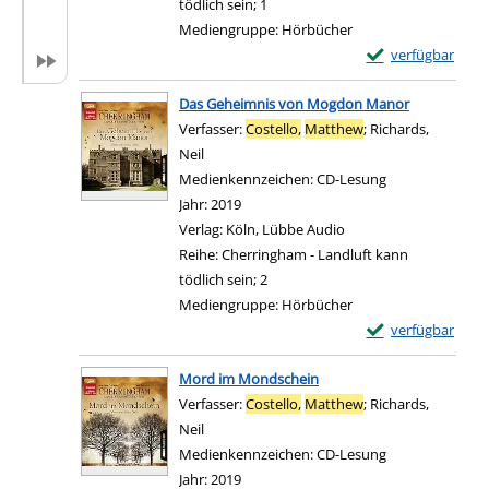
tödlich sein; 1
Mediengruppe:
Hörbücher
Exemplar-Details
verfügbar
Zum Download von e
Das Geheimnis von Mogdon Manor
Verfasser:
Costello,
Matthew
;
Richards,
Neil
Suche nach diesem Verfasser
Medienkennzeichen:
CD-Lesung
Jahr:
2019
Verlag:
Köln, Lübbe Audio
Reihe:
Cherringham - Landluft kann
tödlich sein; 2
Mediengruppe:
Hörbücher
Exemplar-Details
verfügbar
Zum Download von e
Mord im Mondschein
Verfasser:
Costello,
Matthew
;
Richards,
Neil
Suche nach diesem Verfasser
Medienkennzeichen:
CD-Lesung
Jahr:
2019