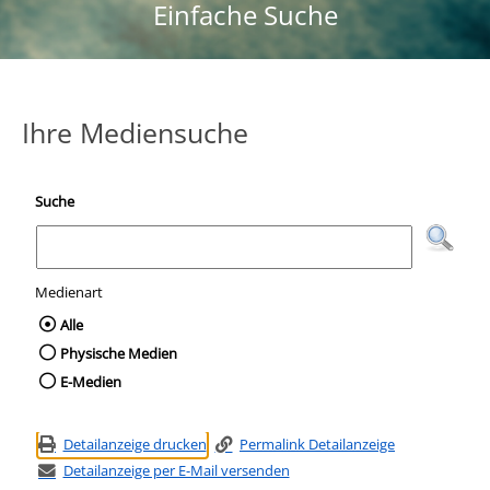
Einfache Suche
Ihre Mediensuche
Suche
Medienart
Wählen Sie die Medienart nach der Sie suc
Alle
Physische Medien
E-Medien
Detailanzeige drucken
Permalink Detailanzeige
Detailanzeige per E-Mail versenden