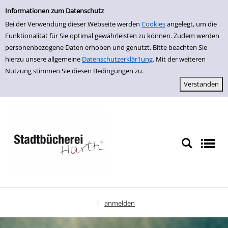
Einfache Suche
zur Navigation springen
zum Inhalt springen
Zur Detailanzeige springen
Informationen zum Datenschutz
Bei der Verwendung dieser Webseite werden
Cookies
angelegt, um die
Funktionalität für Sie optimal gewährleisten zu können. Zudem werden
personenbezogene Daten erhoben und genutzt. Bitte beachten Sie
hierzu unsere allgemeine
Datenschutzerklär1ung
. Mit der weiteren
Nutzung stimmen Sie diesen Bedingungen zu.
anmelden
|
Sprache auswählen