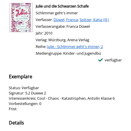
Julie und die Schwarzen Schafe
Schlimmer geht's immer
Verfasser:
Suche nach diesem Verfasser
Düwel, Franca
;
Spitzer, Katja (Ill.)
Verfasserangabe:
Franca Düwel
Jahr:
2010
Verlag:
Würzburg, Arena Verlag
Reihe:
Julie - Schlimmer geht's immer; 2
Mediengruppe:
Kinder- und Jugendbü
verfügbar
Exemplare
Status:
Verfügbar
Signatur:
5.2 Duewe 2
Interessenkreis:
Cool - Chaos - Katastrophen, Antolin Klasse 6
Vorbestellungen:
0
Frist:
Details