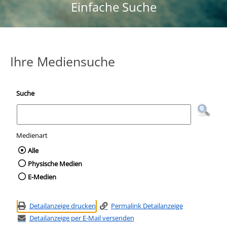
Einfache Suche
Ihre Mediensuche
Suche
Medienart
Wählen Sie die Medienart nach der Sie suc
Alle
Physische Medien
E-Medien
Detailanzeige drucken
Permalink Detailanzeige
Detailanzeige per E-Mail versenden