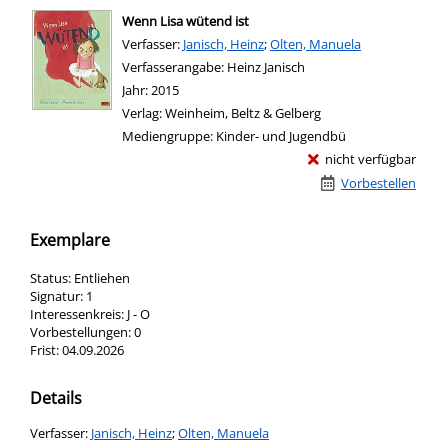
Wenn Lisa wütend ist
Verfasser:
Suche nach diesem Verfasser
Janisch, Heinz
;
Olten, Manuela
Verfasserangabe:
Heinz Janisch
Jahr:
2015
Verlag:
Weinheim, Beltz & Gelberg
Mediengruppe:
Kinder- und Jugendbü
nicht verfügbar
Vorbestellen
Exemplare
Status:
Entliehen
Signatur:
1
Interessenkreis:
J - O
Vorbestellungen:
0
Frist:
04.09.2026
Details
Verfasser:
Suche nach diesem Verfasser
Janisch, Heinz
;
Olten, Manuela