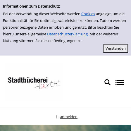
Einfache Suche
zur Navigation springen
zum Inhalt springen
Zur Detailanzeige springen
Informationen zum Datenschutz
Bei der Verwendung dieser Webseite werden
Cookies
angelegt, um die
Funktionalität für Sie optimal gewährleisten zu können. Zudem werden
personenbezogene Daten erhoben und genutzt. Bitte beachten Sie
hierzu unsere allgemeine
Datenschutzerklär1ung
. Mit der weiteren
Nutzung stimmen Sie diesen Bedingungen zu.
anmelden
|
Sprache auswählen