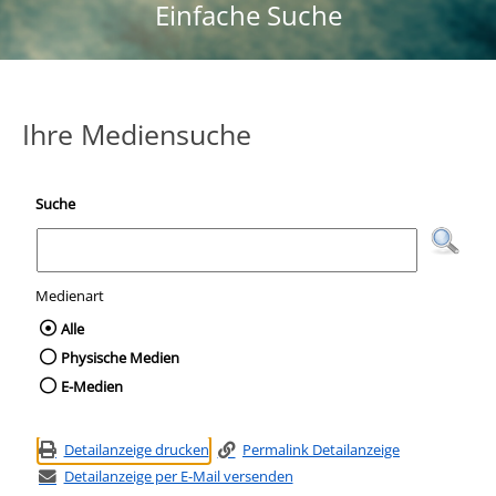
Einfache Suche
Ihre Mediensuche
Suche
Medienart
Wählen Sie die Medienart nach der Sie suc
Alle
Physische Medien
E-Medien
Detailanzeige drucken
Permalink Detailanzeige
Detailanzeige per E-Mail versenden