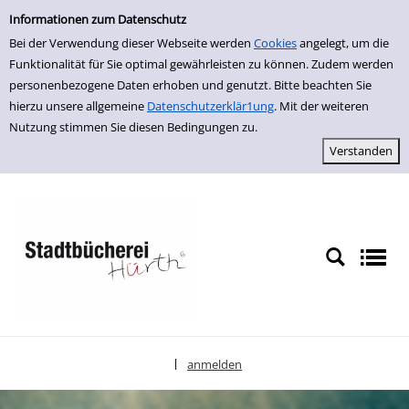
Einfache Suche
zur Navigation springen
zum Inhalt springen
Zur Detailanzeige springen
Informationen zum Datenschutz
Bei der Verwendung dieser Webseite werden
Cookies
angelegt, um die
Funktionalität für Sie optimal gewährleisten zu können. Zudem werden
personenbezogene Daten erhoben und genutzt. Bitte beachten Sie
hierzu unsere allgemeine
Datenschutzerklär1ung
. Mit der weiteren
Nutzung stimmen Sie diesen Bedingungen zu.
anmelden
|
Sprache auswählen