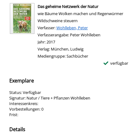
Das geheime Netzwerk der Natur
wie Bäume Wolken machen und Regenwürmer
Wildschweine steuern
Verfasser:
Suche nach diesem Verfasser
Wohlleben, Peter
Verfasserangabe:
Peter Wohlleben
Jahr:
2017
Verlag:
München, Ludwig
Mediengruppe:
Sachbücher
verfügbar
Exemplare
Status:
Verfügbar
Signatur:
Natur / Tiere + Pflanzen Wohlleben
Interessenkreis:
Vorbestellungen:
0
Frist:
Details