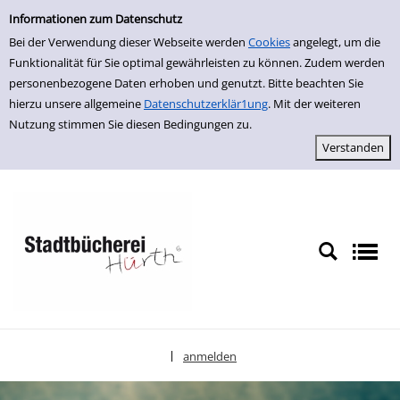
Einfache Suche
zur Navigation springen
zum Inhalt springen
Zur Detailanzeige springen
Informationen zum Datenschutz
Bei der Verwendung dieser Webseite werden
Cookies
angelegt, um die
Funktionalität für Sie optimal gewährleisten zu können. Zudem werden
personenbezogene Daten erhoben und genutzt. Bitte beachten Sie
hierzu unsere allgemeine
Datenschutzerklär1ung
. Mit der weiteren
Nutzung stimmen Sie diesen Bedingungen zu.
anmelden
|
Sprache auswählen