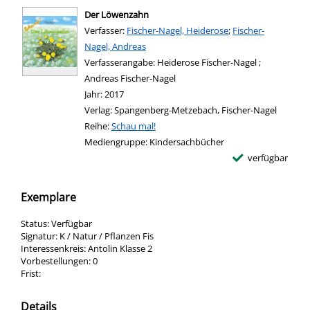
Der Löwenzahn
Verfasser:
Suche nach diesem Verfasser
Fischer-Nagel, Heiderose
;
Fischer-
Nagel, Andreas
Verfasserangabe:
Heiderose Fischer-Nagel ;
Andreas Fischer-Nagel
Jahr:
2017
Verlag:
Spangenberg-Metzebach, Fischer-Nagel
Reihe:
Schau mal!
Mediengruppe:
Kindersachbücher
verfügbar
Exemplare
Status:
Verfügbar
Signatur:
K / Natur / Pflanzen Fis
Interessenkreis:
Antolin Klasse 2
Vorbestellungen:
0
Frist:
Details