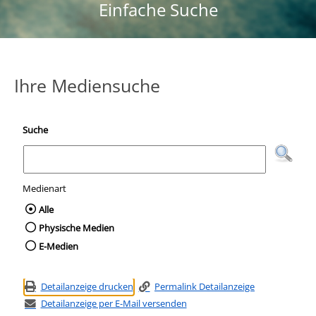
Einfache Suche
Ihre Mediensuche
Suche
Medienart
Wählen Sie die Medienart nach der Sie suc
Alle
Physische Medien
E-Medien
Detailanzeige drucken
Permalink Detailanzeige
Detailanzeige per E-Mail versenden