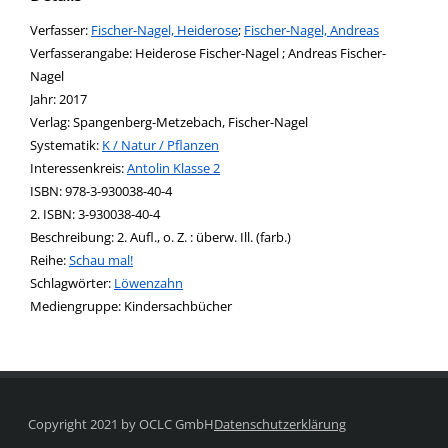
Verfasser:
Suche nach diesem Verfasser
Fischer-Nagel, Heiderose
;
Fischer-Nagel, Andreas
Verfasserangabe:
Heiderose Fischer-Nagel ; Andreas Fischer-
Nagel
Jahr:
2017
Verlag:
Spangenberg-Metzebach, Fischer-Nagel
opens in new tab
Diesen Link in neuem Tab öffnen
Systematik:
Suche nach dieser Systematik
K / Natur / Pflanzen
Interessenkreis:
Suche nach diesem Interessenskreis
Antolin Klasse 2
ISBN:
978-3-930038-40-4
2. ISBN:
3-930038-40-4
Beschreibung:
2. Aufl., o. Z. : überw. Ill. (farb.)
Reihe:
Schau mal!
Schlagwörter:
Löwenzahn
Suche nach dieser Beteiligten Person
Mediengruppe:
Kindersachbücher
Copyright 2021 by OCLC GmbH
Datenschutzerklärung