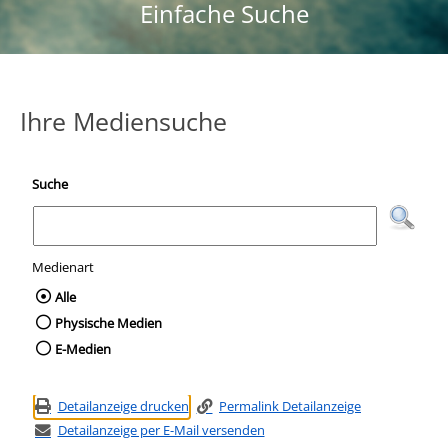
Einfache Suche
Ihre Mediensuche
Suche
Medienart
Wählen Sie die Medienart nach der Sie suc
Alle
Physische Medien
E-Medien
Detailanzeige drucken
Permalink Detailanzeige
Detailanzeige per E-Mail versenden