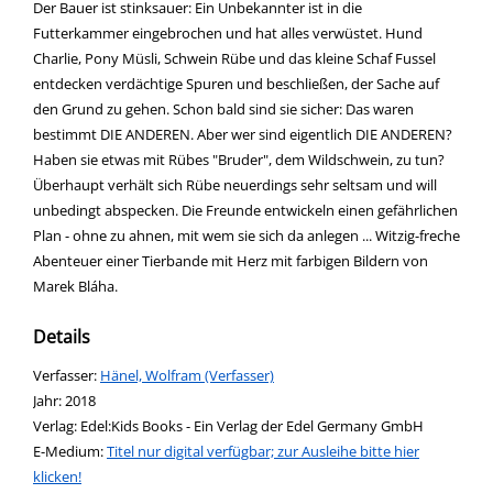
Der Bauer ist stinksauer: Ein Unbekannter ist in die
Futterkammer eingebrochen und hat alles verwüstet. Hund
Charlie, Pony Müsli, Schwein Rübe und das kleine Schaf Fussel
entdecken verdächtige Spuren und beschließen, der Sache auf
den Grund zu gehen. Schon bald sind sie sicher: Das waren
bestimmt DIE ANDEREN. Aber wer sind eigentlich DIE ANDEREN?
Haben sie etwas mit Rübes "Bruder", dem Wildschwein, zu tun?
Überhaupt verhält sich Rübe neuerdings sehr seltsam und will
unbedingt abspecken. Die Freunde entwickeln einen gefährlichen
Plan - ohne zu ahnen, mit wem sie sich da anlegen ... Witzig-freche
Abenteuer einer Tierbande mit Herz mit farbigen Bildern von
Marek Bláha.
Details
Verfasser:
Suche nach diesem Verfasser
Hänel, Wolfram (Verfasser)
Jahr:
2018
Verlag:
Edel:Kids Books - Ein Verlag der Edel Germany GmbH
E-Medium:
Titel nur digital verfügbar; zur Ausleihe bitte hier
klicken!
opens in new tab