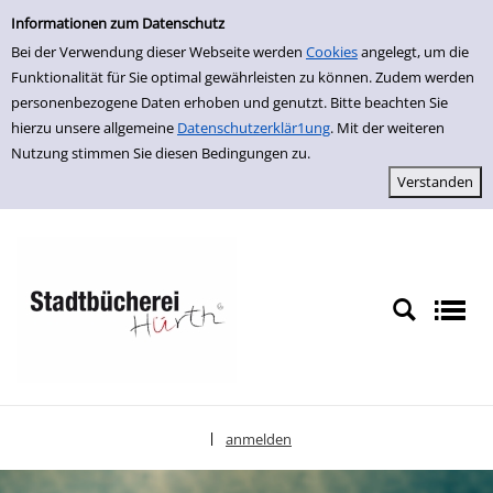
Einfache Suche
zur Navigation springen
zum Inhalt springen
Zur Detailanzeige springen
Informationen zum Datenschutz
Bei der Verwendung dieser Webseite werden
Cookies
angelegt, um die
Funktionalität für Sie optimal gewährleisten zu können. Zudem werden
personenbezogene Daten erhoben und genutzt. Bitte beachten Sie
hierzu unsere allgemeine
Datenschutzerklär1ung
. Mit der weiteren
Nutzung stimmen Sie diesen Bedingungen zu.
anmelden
|
Sprache auswählen