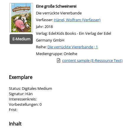
Eine große Schweinerei
Die verrückte Viererbande
Verfasser:
Suche nach diesem Verfasser
Hänel, Wolfram (Verfasser)
Jahr:
2018
Verlag:
Edel:Kids Books - Ein Verlag der Edel
E-Medium
Germany GmbH
Reihe:
Die verrückte Viererbande ; 1
Mediengruppe:
Onleihe
Link zu einem externen Medieninhalt - wird
content sample (E-Ressource Text)
Zum 
Exemplare
Status:
Digitales Medium
Signatur:
Hän
Interessenkreis:
Vorbestellungen:
0
Frist:
Inhalt