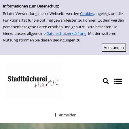
Einfache Suche
zur Navigation springen
zum Inhalt springen
Zur Detailanzeige springen
Informationen zum Datenschutz
Bei der Verwendung dieser Webseite werden
Cookies
angelegt, um die
Funktionalität für Sie optimal gewährleisten zu können. Zudem werden
personenbezogene Daten erhoben und genutzt. Bitte beachten Sie
hierzu unsere allgemeine
Datenschutzerklär1ung
. Mit der weiteren
Nutzung stimmen Sie diesen Bedingungen zu.
anmelden
|
Sprache auswählen