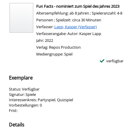
Fun Facts - nominiert zum Spiel des Jahres 2023
Altersempfehlung: ab 8 Jahren ; Spieleranzahl: 4-8
Personen ; Spielzeit: circa 30 Minuten
Verfasser:
Suche nach diesem Verfasser
Lapp, Kasper (Verfasser)
Verfasserangabe:
Autor: Kasper Lapp
Jahr:
2022
Verlag:
Repos Production
Mediengruppe:
Spiel
verfügbar
Exemplare
Status:
Verfügbar
Signatur:
Spiele
Interessenkreis:
Partyspiel, Quizspiel
Vorbestellungen:
0
Frist:
Details