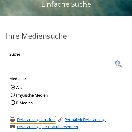
Einfache Suche
Ihre Mediensuche
Suche
Medienart
Wählen Sie die Medienart nach der Sie suc
Alle
Physische Medien
E-Medien
Detailanzeige drucken
Permalink Detailanzeige
Detailanzeige per E-Mail versenden