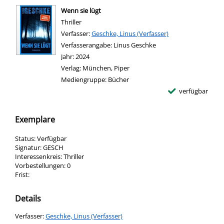
Wenn sie lügt
Thriller
Verfasser:
Suche nach diesem Verfasser
Geschke, Linus (Verfasser)
Verfasserangabe:
Linus Geschke
Jahr:
2024
Verlag:
München, Piper
Mediengruppe:
Bücher
verfügbar
Exemplare
Status:
Verfügbar
Signatur:
GESCH
Interessenkreis:
Thriller
Vorbestellungen:
0
Frist:
Details
Verfasser:
Suche nach diesem Verfasser
Geschke, Linus (Verfasser)