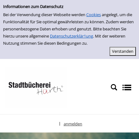
Einfache Suche
zur Navigation springen
zum Inhalt springen
Zur Detailanzeige springen
Informationen zum Datenschutz
Bei der Verwendung dieser Webseite werden
Cookies
angelegt, um die
Funktionalität für Sie optimal gewährleisten zu können. Zudem werden
personenbezogene Daten erhoben und genutzt. Bitte beachten Sie
hierzu unsere allgemeine
Datenschutzerklär1ung
. Mit der weiteren
Nutzung stimmen Sie diesen Bedingungen zu.
anmelden
|
Sprache auswählen