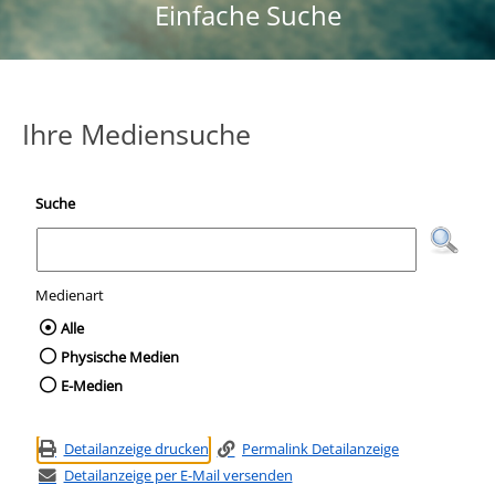
Einfache Suche
Ihre Mediensuche
Suche
Medienart
Wählen Sie die Medienart nach der Sie suc
Alle
Physische Medien
E-Medien
Detailanzeige drucken
Permalink Detailanzeige
Detailanzeige per E-Mail versenden