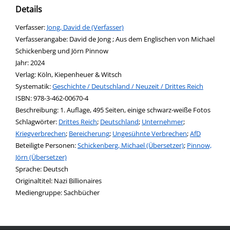
Details
Verfasser:
Suche nach diesem Verfasser
Jong, David de (Verfasser)
Verfasserangabe:
David de Jong ; Aus dem Englischen von Michael
Schickenberg und Jörn Pinnow
Jahr:
2024
Verlag:
Köln, Kiepenheuer & Witsch
opens in new tab
Diesen Link in neuem Tab öffnen
Systematik:
Suche nach dieser Systematik
Geschichte / Deutschland / Neuzeit / Drittes Reich
Suche nach diesem Interessenskreis
ISBN:
978-3-462-00670-4
Beschreibung:
1. Auflage, 495 Seiten, einige schwarz-weiße Fotos
Schlagwörter:
Drittes Reich
;
Deutschland
;
Unternehmer
;
Kriegverbrechen
;
Bereicherung
;
Ungesühnte Verbrechen
;
AfD
Beteiligte Personen:
Suche nach dieser Beteiligten Person
Schickenberg, Michael (Übersetzer)
;
Pinnow,
Jörn (Übersetzer)
Sprache:
Deutsch
Originaltitel:
Nazi Billionaires
Mediengruppe:
Sachbücher