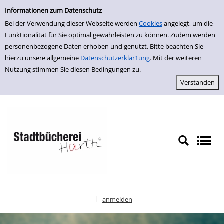
Einfache Suche
zur Navigation springen
zum Inhalt springen
Zur Detailanzeige springen
Informationen zum Datenschutz
Bei der Verwendung dieser Webseite werden
Cookies
angelegt, um die
Funktionalität für Sie optimal gewährleisten zu können. Zudem werden
personenbezogene Daten erhoben und genutzt. Bitte beachten Sie
hierzu unsere allgemeine
Datenschutzerklär1ung
. Mit der weiteren
Nutzung stimmen Sie diesen Bedingungen zu.
anmelden
|
Sprache auswählen