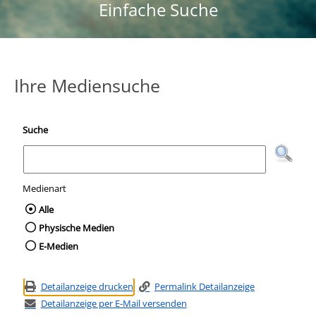
Einfache Suche
Ihre Mediensuche
Suche
Medienart
Wählen Sie die Medienart nach der Sie suc
Alle
Physische Medien
E-Medien
Detailanzeige drucken
Permalink Detailanzeige
Detailanzeige per E-Mail versenden