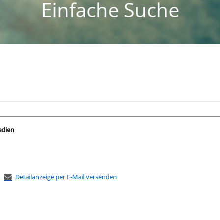
Einfache Suche
nach der Sie suchen wollen.
edien
Detailanzeige per E-Mail versenden