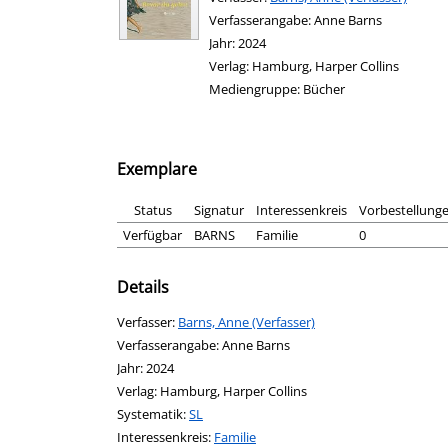
Verfasserangabe:
Anne Barns
Jahr:
2024
Verlag:
Hamburg, Harper Collins
Mediengruppe:
Bücher
Exemplare
Status
Signatur
Interessenkreis
Vorbestellung
Verfügbar
BARNS
Familie
0
Details
Verfasser:
Suche nach diesem Verfasser
Barns, Anne (Verfasser)
Verfasserangabe:
Anne Barns
Jahr:
2024
Verlag:
Hamburg, Harper Collins
opens in new tab
Diesen Link in neuem Tab öffnen
Systematik:
Suche nach dieser Systematik
SL
Interessenkreis:
Suche nach diesem Interessenskreis
Familie