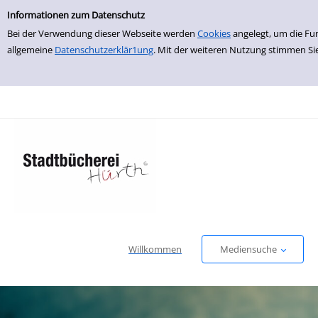
Einfache Suche
zur Navigation springen
zum Inhalt springen
Zur Detailanzeige springen
Informationen zum Datenschutz
Bei der Verwendung dieser Webseite werden
Cookies
angelegt, um die Fu
allgemeine
Datenschutzerklär1ung
. Mit der weiteren Nutzung stimmen Si
Willkommen
Mediensuche