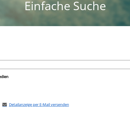
Einfache Suche
nach der Sie suchen wollen.
edien
Detailanzeige per E-Mail versenden