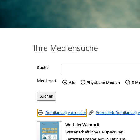
Ihre Mediensuche
Suche
Medienart
Wählen Sie die Medienart 
Alle
Physische Medien
E-M
Detailanzeige drucken
Permalink Detailanzeige
Wert der Wahrheit
Wissenschaftliche Perspektiven
Suche nach diesem Verfasser
Verfasserangabe:
Mojib Latif (Hg.)