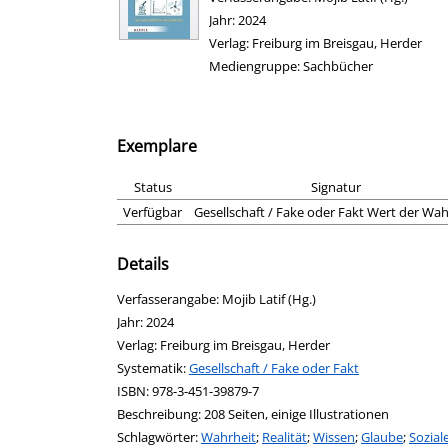
Jahr:
2024
Verlag:
Freiburg im Breisgau, Herder
Mediengruppe:
Sachbücher
Exemplare
Status
Signatur
Verfügbar
Gesellschaft / Fake oder Fakt Wert der Wah
Details
Suche nach diesem Verfasser
Verfasserangabe:
Mojib Latif (Hg.)
Jahr:
2024
Verlag:
Freiburg im Breisgau, Herder
opens in new tab
Diesen Link in neuem Tab öffnen
Systematik:
Suche nach dieser Systematik
Gesellschaft / Fake oder Fakt
Suche nach diesem Interessenskreis
ISBN:
978-3-451-39879-7
Beschreibung:
208 Seiten, einige Illustrationen
Schlagwörter:
Wahrheit
;
Realität
;
Wissen
;
Glaube
;
Sozial