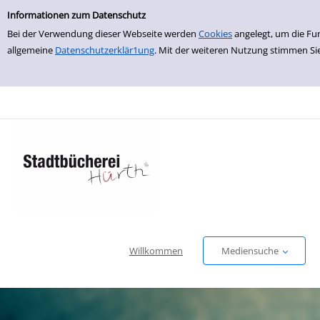
Einfache Suche
zur Navigation springen
zum Inhalt springen
Zur Detailanzeige springen
Informationen zum Datenschutz
Bei der Verwendung dieser Webseite werden
Cookies
angelegt, um die Fu
allgemeine
Datenschutzerklär1ung
. Mit der weiteren Nutzung stimmen Si
Willkommen
Mediensuche