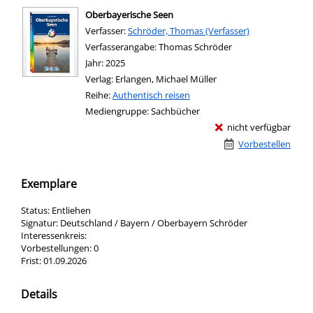
Oberbayerische Seen
Verfasser:
Suche nach diesem Verfasser
Schröder, Thomas (Verfasser)
Verfasserangabe:
Thomas Schröder
Jahr:
2025
Verlag:
Erlangen, Michael Müller
Reihe:
Authentisch reisen
Mediengruppe:
Sachbücher
nicht verfügbar
Vorbestellen
Exemplare
Status:
Entliehen
Signatur:
Deutschland / Bayern / Oberbayern Schröder
Interessenkreis:
Vorbestellungen:
0
Frist:
01.09.2026
Details