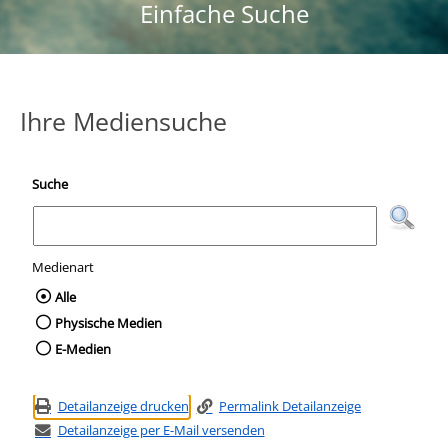
Einfache Suche
Ihre Mediensuche
Suche
Medienart
Wählen Sie die Medienart nach der Sie suc
Alle
Physische Medien
E-Medien
Detailanzeige drucken
Permalink Detailanzeige
Detailanzeige per E-Mail versenden