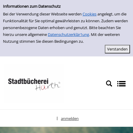
Einfache Suche
zur Navigation springen
zum Inhalt springen
Zur Detailanzeige springen
Informationen zum Datenschutz
Bei der Verwendung dieser Webseite werden
Cookies
angelegt, um die
Funktionalität für Sie optimal gewährleisten zu können. Zudem werden
personenbezogene Daten erhoben und genutzt. Bitte beachten Sie
hierzu unsere allgemeine
Datenschutzerklär1ung
. Mit der weiteren
Nutzung stimmen Sie diesen Bedingungen zu.
anmelden
|
Sprache auswählen