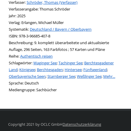
Verfasser:
Suche nach diesem Verfasser
Schröder, Thomas (Verfasser)
Verfasserangabe:
Thomas Schröder
Jahr:
2025
Verlag:
Erlangen, Michael Müller
opens in new tab
Diesen Link in neuem Tab öffnen
Systematik:
Suche nach dieser Systematik
Deutschland / Bayern / Oberbayern
Suche nach diesem Interessenskreis
ISBN:
978-3-96685-407-8
Beschreibung:
9. komplett überarbeitete und aktualisierte
Auflage, 296 Seiten, 163 Farbfotos ; 57 Karten und Pläne
Reihe:
Authentisch reisen
Schlagwörter:
Waginger See
;
Tachinger See
;
Berchtesgadener
Land
;
Königsee
;
Berchtesgaden
;
Hintersee
;
Fünfseenland
;
Oberbayerische Seen
;
Starnberger See
;
Weßlinger See
;
Mehr...
Suche nach dieser Beteiligten Person
Sprache:
Deutsch
Mediengruppe:
Sachbücher
Copyright 2021 by OCLC GmbH
Datenschutzerklärung