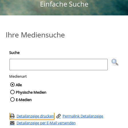
Einfache Suche
Ihre Mediensuche
Suche
Medienart
Wählen Sie die Medienart nach der Sie suc
Alle
Physische Medien
E-Medien
Detailanzeige drucken
Permalink Detailanzeige
Detailanzeige per E-Mail versenden