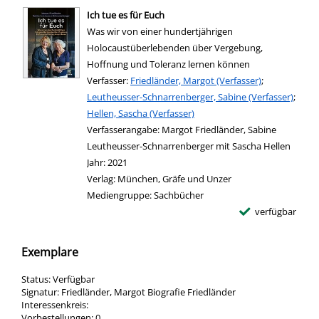
Ich tue es für Euch
Was wir von einer hundertjährigen
Holocaustüberlebenden über Vergebung,
Hoffnung und Toleranz lernen können
Verfasser:
Suche nach diesem Verfasser
Friedländer, Margot (Verfasser)
;
Leutheusser-Schnarrenberger, Sabine (Verfasser)
;
Hellen, Sascha (Verfasser)
Verfasserangabe:
Margot Friedländer, Sabine
Leutheusser-Schnarrenberger mit Sascha Hellen
Jahr:
2021
Verlag:
München, Gräfe und Unzer
Mediengruppe:
Sachbücher
verfügbar
Exemplare
Status:
Verfügbar
Signatur:
Friedländer, Margot Biografie Friedländer
Interessenkreis:
Vorbestellungen:
0