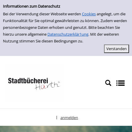
Einfache Suche
zur Navigation springen
zum Inhalt springen
Zur Detailanzeige springen
Informationen zum Datenschutz
Bei der Verwendung dieser Webseite werden
Cookies
angelegt, um die
Funktionalität für Sie optimal gewährleisten zu können. Zudem werden
personenbezogene Daten erhoben und genutzt. Bitte beachten Sie
hierzu unsere allgemeine
Datenschutzerklär1ung
. Mit der weiteren
Nutzung stimmen Sie diesen Bedingungen zu.
anmelden
|
Sprache auswählen