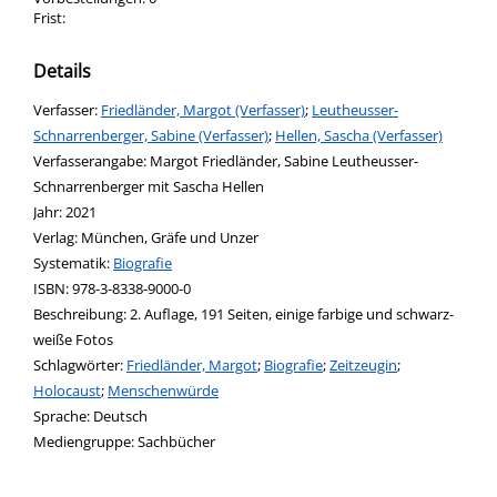
Frist:
Details
Verfasser:
Suche nach diesem Verfasser
Friedländer, Margot (Verfasser)
;
Leutheusser-
Schnarrenberger, Sabine (Verfasser)
;
Hellen, Sascha (Verfasser)
Verfasserangabe:
Margot Friedländer, Sabine Leutheusser-
Schnarrenberger mit Sascha Hellen
Jahr:
2021
Verlag:
München, Gräfe und Unzer
opens in new tab
Diesen Link in neuem Tab öffnen
Systematik:
Suche nach dieser Systematik
Biografie
Suche nach diesem Interessenskreis
ISBN:
978-3-8338-9000-0
Beschreibung:
2. Auflage, 191 Seiten, einige farbige und schwarz-
weiße Fotos
Schlagwörter:
Friedländer, Margot
;
Biografie
;
Zeitzeugin
;
Holocaust
;
Menschenwürde
Suche nach dieser Beteiligten Person
Sprache:
Deutsch
Mediengruppe:
Sachbücher