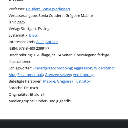
Verfasser:
Suche nach diesem Verfasser
Coudert, Sonia (Verfasser)
Verfasserangabe:
Sonia Coudert ; Grégoire Mabire
Jahr:
2025
Verlag:
Stuttgart, Esslinger
opens in new tab
Diesen Link in neuem Tab öffnen
Systematik:
Suche nach dieser Systematik
BiBü
Interessenkreis:
Suche nach diesem Interessenskreis
A - C
,
Antolin
ISBN:
978-3-480-23991-7
Beschreibung:
1. Auflage, ca. 24 Seiten, überwiegend farbige
Illustrationen
Schlagwörter:
Kindergarten
;
Mobbing
;
Aggression
;
Widerstand
;
Mut
;
Zusammenhalt
;
Grenzen setzen
;
Versöhnung
Beteiligte Personen:
Suche nach dieser Beteiligten Person
Mabire, Grégoire (Illustrator)
Sprache:
Deutsch
Originaltitel:
Et alors?
Mediengruppe:
Kinder- und Jugendbü