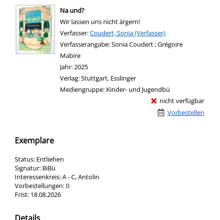
Na und?
Wir lassen uns nicht ärgern!
Verfasser:
Suche nach diesem Verfasser
Coudert, Sonia (Verfasser)
Verfasserangabe:
Sonia Coudert ; Grégoire
Mabire
Jahr:
2025
Verlag:
Stuttgart, Esslinger
Mediengruppe:
Kinder- und Jugendbü
nicht verfügbar
Vorbestellen
Exemplare
Status:
Entliehen
Signatur:
BiBü
Interessenkreis:
A - C, Antolin
Vorbestellungen:
0
Frist:
18.08.2026
Details