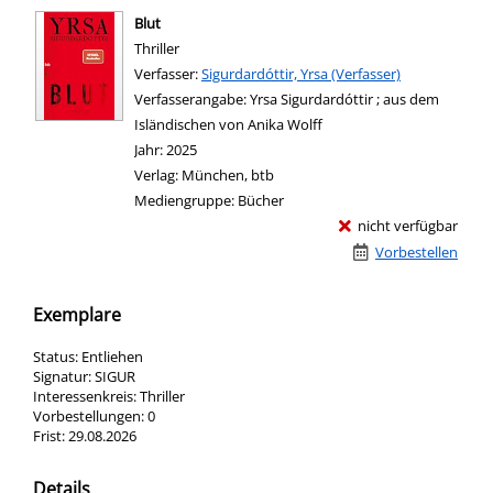
Blut
Thriller
Verfasser:
Suche nach diesem Verfasser
Sigurdardóttir, Yrsa (Verfasser)
Verfasserangabe:
Yrsa Sigurdardóttir ; aus dem
Isländischen von Anika Wolff
Jahr:
2025
Verlag:
München, btb
Mediengruppe:
Bücher
nicht verfügbar
Vorbestellen
Exemplare
Status:
Entliehen
Signatur:
SIGUR
Interessenkreis:
Thriller
Vorbestellungen:
0
Frist:
29.08.2026
Details