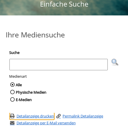
Einfache Suche
Ihre Mediensuche
Suche
Medienart
Wählen Sie die Medienart nach der Sie suc
Alle
Physische Medien
E-Medien
Detailanzeige drucken
Permalink Detailanzeige
Detailanzeige per E-Mail versenden