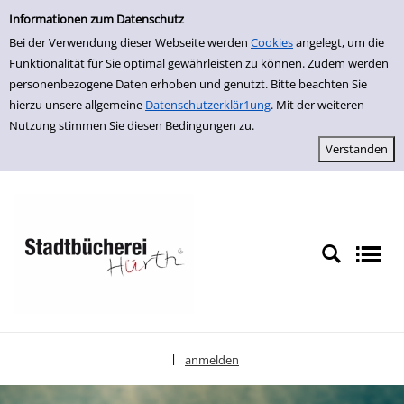
Einfache Suche
zur Navigation springen
zum Inhalt springen
Zur Detailanzeige springen
Informationen zum Datenschutz
Bei der Verwendung dieser Webseite werden
Cookies
angelegt, um die
Funktionalität für Sie optimal gewährleisten zu können. Zudem werden
personenbezogene Daten erhoben und genutzt. Bitte beachten Sie
hierzu unsere allgemeine
Datenschutzerklär1ung
. Mit der weiteren
Nutzung stimmen Sie diesen Bedingungen zu.
anmelden
|
Sprache auswählen