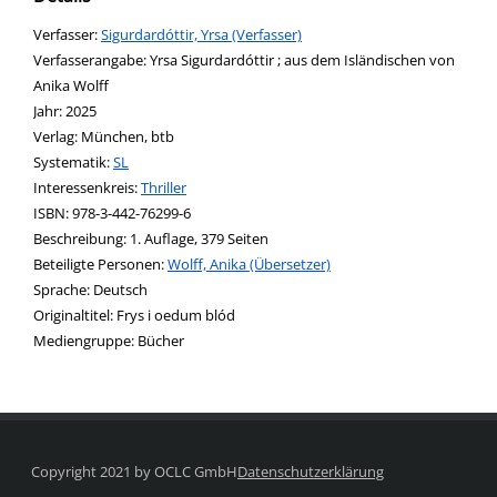
Verfasser:
Suche nach diesem Verfasser
Sigurdardóttir, Yrsa (Verfasser)
Verfasserangabe:
Yrsa Sigurdardóttir ; aus dem Isländischen von
Anika Wolff
Jahr:
2025
Verlag:
München, btb
opens in new tab
Diesen Link in neuem Tab öffnen
Systematik:
Suche nach dieser Systematik
SL
Interessenkreis:
Suche nach diesem Interessenskreis
Thriller
ISBN:
978-3-442-76299-6
Beschreibung:
1. Auflage, 379 Seiten
Beteiligte Personen:
Suche nach dieser Beteiligten Person
Wolff, Anika (Übersetzer)
Sprache:
Deutsch
Originaltitel:
Frys i oedum blód
Mediengruppe:
Bücher
Copyright 2021 by OCLC GmbH
Datenschutzerklärung