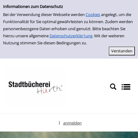
Einfache Suche
zur Navigation springen
zum Inhalt springen
Zu den Suchfiltern springen
Zur Trefferliste springen
Informationen zum Datenschutz
Bei der Verwendung dieser Webseite werden
Cookies
angelegt, um die
Funktionalität für Sie optimal gewährleisten zu können. Zudem werden
personenbezogene Daten erhoben und genutzt. Bitte beachten Sie
hierzu unsere allgemeine
Datenschutzerklär1ung
. Mit der weiteren
Nutzung stimmen Sie diesen Bedingungen zu.
anmelden
|
Sprache auswählen