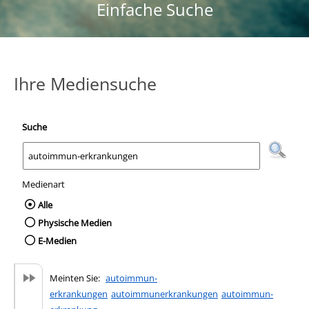
Einfache Suche
Ihre Mediensuche
Suche
Medienart
Wählen Sie die Medienart nach der Sie suc
Alle
Physische Medien
E-Medien
Meinten Sie:
autoimmun-
erkrankungen
autoimmunerkrankungen
autoimmun-