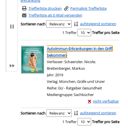
erkrankung
Trefferliste drucken
Permalink Trefferliste
Trefferliste als E-Mail versenden
aufsteigend sortieren
Sortieren nach
1 Treffer
Treffer pro Seite
Suchergebnis
Zu den Suchfiltern springen
Autoimmun-Erkrankungen in den Griff
bekommen
Verfasser:
Schaenzler, Nicole
;
Breitenberger, Markus
Suche nach diesem Verfa
Jahr:
2019
Verlag:
München, Gräfe und Unzer
Reihe:
GU - Ratgeber Gesundheit
Mediengruppe:
Sachbücher
Exemplar-Details von
nicht verfügbar
Zum Download von exter
Zu den Suchfiltern springen
aufsteigend sortieren
Sortieren nach
1 Treffer
Treffer pro Seite