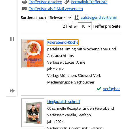
Trefferliste drucken
Permalink Trefferliste
Trefferliste als E-Mail versenden
aufsteigend sortieren
Sortieren nach
2 Treffer
Treffer pro Seite
Suchergebnis
Zu den Suchfiltern springen
Feierabend-Küche
perfektes Timing mit Wochenplaner und
Austauschtipps
Verfasser:
Lucas, Anne
Suche nach diesem Verfa
Jahr:
2012
Verlag:
München, Südwest Verl.
Mediengruppe:
Sachbücher
Exemplar-Details
verfügbar
Zum Download von e
Unglaublich schnell
60 schnelle Rezepte für den Feierabend
Verfasser:
Zarella, Stefano
Suche nach diesem Ve
Jahr:
2024
Verlag:
Köln, Community Edition