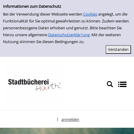
Einfache Suche
zur Navigation springen
zum Inhalt springen
Zu den Suchfiltern springen
Zur Trefferliste springen
Informationen zum Datenschutz
Bei der Verwendung dieser Webseite werden
Cookies
angelegt, um die
Funktionalität für Sie optimal gewährleisten zu können. Zudem werden
personenbezogene Daten erhoben und genutzt. Bitte beachten Sie
hierzu unsere allgemeine
Datenschutzerklär1ung
. Mit der weiteren
Nutzung stimmen Sie diesen Bedingungen zu.
anmelden
|
Sprache auswählen