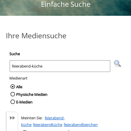
Einfache Suche
Ihre Mediensuche
Suche
Medienart
Wählen Sie die Medienart nach der Sie suc
Alle
Physische Medien
E-Medien
Meinten Sie:
feierabend-
küche
feierabendküche
feierabendbierchen