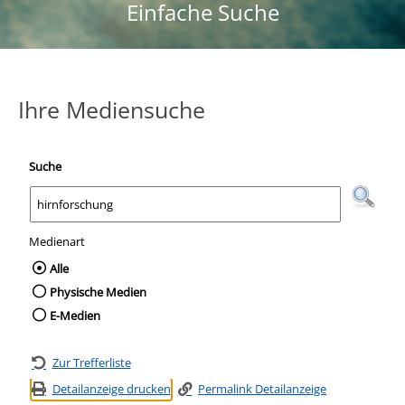
Einfache Suche
Ihre Mediensuche
Suche
Medienart
Wählen Sie die Medienart nach der Sie suc
Alle
Physische Medien
E-Medien
Zur Trefferliste
Detailanzeige drucken
Permalink Detailanzeige