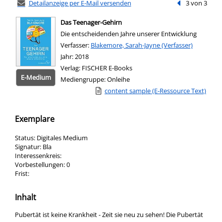
Detailanzeige per E-Mail versenden
Vorheriger Tref
3 von 3
Das Teenager-Gehirn
Die entscheidenden Jahre unserer Entwicklung
Verfasser:
Suche nach diesem Verfasser
Blakemore, Sarah-Jayne (Verfasser)
Jahr:
2018
Verlag:
FISCHER E-Books
E-Medium
Mediengruppe:
Onleihe
Link zu einem externen Medieninhalt - wird
content sample (E-Ressource Text)
Zum 
Exemplare
Status:
Digitales Medium
Signatur:
Bla
Interessenkreis:
Vorbestellungen:
0
Frist:
Inhalt
Pubertät ist keine Krankheit - Zeit sie neu zu sehen! Die Pubertät