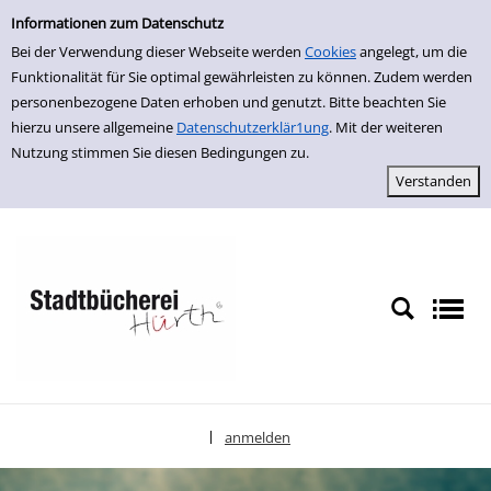
Einfache Suche
zur Navigation springen
zum Inhalt springen
Zur Detailanzeige springen
Informationen zum Datenschutz
Bei der Verwendung dieser Webseite werden
Cookies
angelegt, um die
Funktionalität für Sie optimal gewährleisten zu können. Zudem werden
personenbezogene Daten erhoben und genutzt. Bitte beachten Sie
hierzu unsere allgemeine
Datenschutzerklär1ung
. Mit der weiteren
Nutzung stimmen Sie diesen Bedingungen zu.
anmelden
|
Sprache auswählen