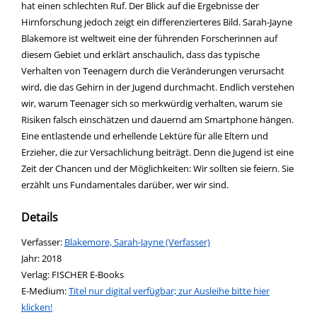
hat einen schlechten Ruf. Der Blick auf die Ergebnisse der
Hirnforschung jedoch zeigt ein differenzierteres Bild. Sarah-Jayne
Blakemore ist weltweit eine der führenden Forscherinnen auf
diesem Gebiet und erklärt anschaulich, dass das typische
Verhalten von Teenagern durch die Veränderungen verursacht
wird, die das Gehirn in der Jugend durchmacht. Endlich verstehen
wir, warum Teenager sich so merkwürdig verhalten, warum sie
Risiken falsch einschätzen und dauernd am Smartphone hängen.
Eine entlastende und erhellende Lektüre für alle Eltern und
Erzieher, die zur Versachlichung beiträgt. Denn die Jugend ist eine
Zeit der Chancen und der Möglichkeiten: Wir sollten sie feiern. Sie
erzählt uns Fundamentales darüber, wer wir sind.
Details
Verfasser:
Suche nach diesem Verfasser
Blakemore, Sarah-Jayne (Verfasser)
Jahr:
2018
Verlag:
FISCHER E-Books
E-Medium:
Titel nur digital verfügbar; zur Ausleihe bitte hier
klicken!
opens in new tab