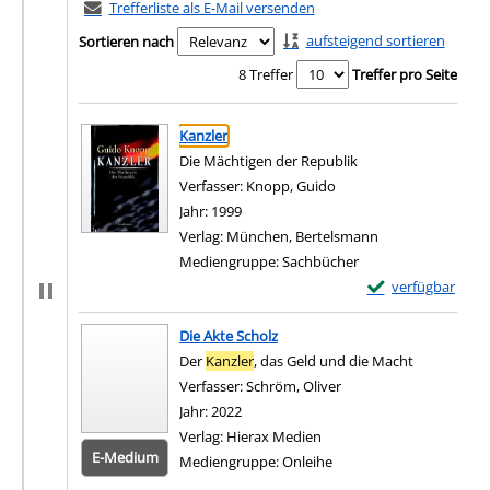
Trefferliste als E-Mail versenden
aufsteigend sortieren
Sortieren nach
8 Treffer
Treffer pro Seite
Suchergebnis
Zu den Suchfiltern springen
Kanzler
Die Mächtigen der Republik
Verfasser:
Knopp, Guido
Suche nach diesem Verf
Jahr:
1999
Verlag:
München, Bertelsmann
Mediengruppe:
Sachbücher
Exemplar-Details 
verfügbar
Zum Download von e
Die Akte Scholz
Der
Kanzler
, das Geld und die Macht
Verfasser:
Schröm, Oliver
Suche nach diesem Ver
Jahr:
2022
Verlag:
Hierax Medien
E-Medium
Mediengruppe:
Onleihe
Zum 