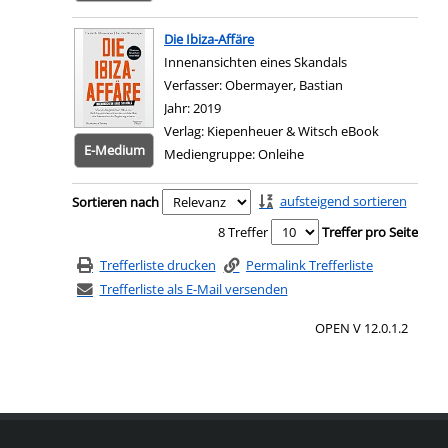
Zum 
Die Ibiza-Affäre
Innenansichten eines Skandals
Verfasser:
Obermayer, Bastian
Suche nach diese
Jahr:
2019
Verlag:
Kiepenheuer & Witsch eBook
E-Medium
Mediengruppe:
Onleihe
Zum 
Zu den Suchfiltern springen
aufsteigend sortieren
Sortieren nach
8 Treffer
Treffer pro Seite
Trefferliste drucken
Permalink Trefferliste
Trefferliste als E-Mail versenden
OPEN V 12.0.1.2