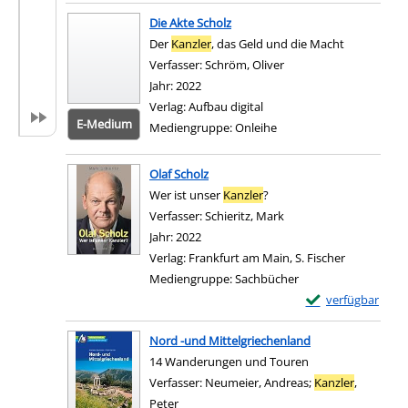
Die Akte Scholz
Der
Kanzler
, das Geld und die Macht
Verfasser:
Schröm, Oliver
Suche nach diesem Ver
Jahr:
2022
Verlag:
Aufbau digital
E-Medium
Mediengruppe:
Onleihe
Zum 
Olaf Scholz
Wer ist unser
Kanzler
?
Verfasser:
Schieritz, Mark
Suche nach diesem Ver
Jahr:
2022
Verlag:
Frankfurt am Main, S. Fischer
Mediengruppe:
Sachbücher
Exemplar-Details 
verfügbar
Zum Download von e
Nord -und Mittelgriechenland
14 Wanderungen und Touren
Verfasser:
Neumeier, Andreas
;
Kanzler
,
Peter
Suche nach diesem Verfasser