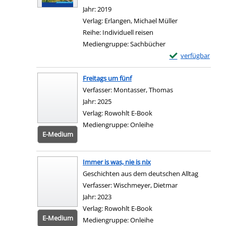
Jahr:
2019
Verlag:
Erlangen, Michael Müller
Reihe:
Individuell reisen
Mediengruppe:
Sachbücher
Exemplar-Details
verfügbar
Zum Download von e
Freitags um fünf
Verfasser:
Montasser, Thomas
Suche nach diese
Jahr:
2025
Verlag:
Rowohlt E-Book
Mediengruppe:
Onleihe
E-Medium
Zum 
Immer is was, nie is nix
Geschichten aus dem deutschen Alltag
Verfasser:
Wischmeyer, Dietmar
Suche nach dies
Jahr:
2023
Verlag:
Rowohlt E-Book
E-Medium
Mediengruppe:
Onleihe