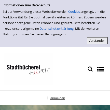
Einfache Suche
zur Navigation springen
zum Inhalt springen
Zu den Suchfiltern springen
Zur Trefferliste springen
Informationen zum Datenschutz
Bei der Verwendung dieser Webseite werden
Cookies
angelegt, um die
Funktionalität für Sie optimal gewährleisten zu können. Zudem werden
personenbezogene Daten erhoben und genutzt. Bitte beachten Sie
hierzu unsere allgemeine
Datenschutzerklär1ung
. Mit der weiteren
Nutzung stimmen Sie diesen Bedingungen zu.
anmelden
|
Sprache auswählen