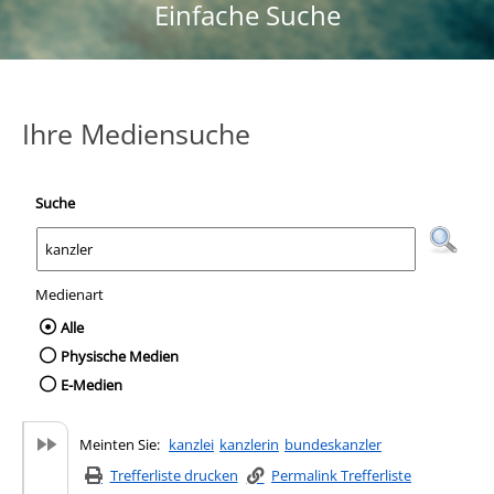
Einfache Suche
Ihre Mediensuche
Suche
Medienart
Wählen Sie die Medienart nach der Sie suc
Alle
Physische Medien
E-Medien
Meinten Sie:
kanzlei
kanzlerin
bundeskanzler
Trefferliste drucken
Permalink Trefferliste