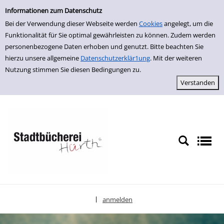
Einfache Suche
zur Navigation springen
zum Inhalt springen
Zu den Suchfiltern springen
Zur Trefferliste springen
Informationen zum Datenschutz
Bei der Verwendung dieser Webseite werden
Cookies
angelegt, um die
Funktionalität für Sie optimal gewährleisten zu können. Zudem werden
personenbezogene Daten erhoben und genutzt. Bitte beachten Sie
hierzu unsere allgemeine
Datenschutzerklär1ung
. Mit der weiteren
Nutzung stimmen Sie diesen Bedingungen zu.
anmelden
|
Sprache auswählen