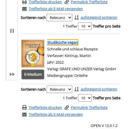
Trefferliste drucken
Permalink Trefferliste
Trefferliste als E-Mail versenden
aufsteigend sortieren
Sortieren nach
1 Treffer
Treffer pro Seite
Suchergebnis
Zu den Suchfiltern springen
Studiküche vegan
Schnelle und schlaue Rezepte
Verfasser:
Kintrup, Martin
Suche nach diesem Ve
Jahr:
2022
Verlag:
GRÄFE UND UNZER Verlag GmbH
E-Medium
Mediengruppe:
Onleihe
Zum 
Zu den Suchfiltern springen
aufsteigend sortieren
Sortieren nach
1 Treffer
Treffer pro Seite
Trefferliste drucken
Permalink Trefferliste
Trefferliste als E-Mail versenden
OPEN V 12.0.1.2