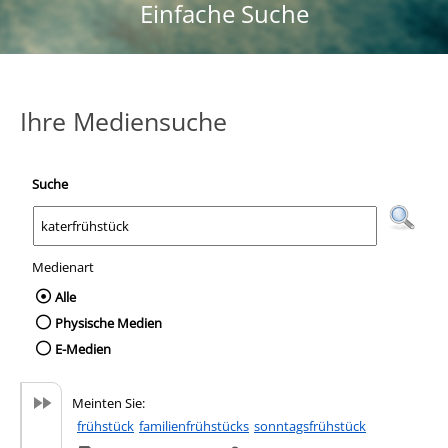
Einfache Suche
Ihre Mediensuche
Suche
Medienart
Wählen Sie die Medienart nach der Sie suc
Alle
Physische Medien
E-Medien
Meinten Sie:
frühstück
familienfrühstücks
sonntagsfrühstück