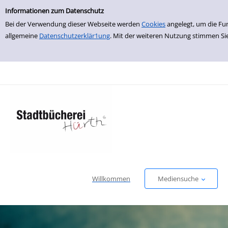
Einfache Suche
zur Navigation springen
zum Inhalt springen
Zu den Suchfiltern springen
Zur Trefferliste springen
Informationen zum Datenschutz
Bei der Verwendung dieser Webseite werden
Cookies
angelegt, um die Fu
allgemeine
Datenschutzerklär1ung
. Mit der weiteren Nutzung stimmen Si
Willkommen
Mediensuche