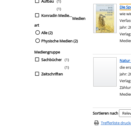
Aufbau
(1)
Suchergebnis
Zu den Suchfiltern sp
Die Sp
(1)
wie wi
Konradin Medien GmbH
Medien
Verfas
art
Jahr:
2
Alle (2)
Verlag
Medie
Physische Medien (2)
Mediengruppe
Sachbücher
(1)
Natur 
(1)
die er
Zeitschriften
Suche 
Jahr:
2
Verlag
Zählun
Medie
Zu den Suchfiltern sp
Sortieren nach
Trefferliste druc