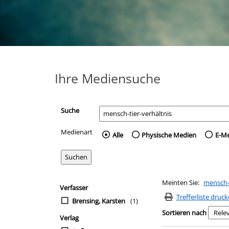
Ihre Mediensuche
Suche
Medienart
Wählen Sie die Medienart 
Alle
Physische Medien
E-M
Zur Trefferliste springen
Meinten Sie:
mensch-t
Suchfilter
Verfasser
Trefferliste druc
Brensing, Karsten
(1)
Sortieren nach
Verlag