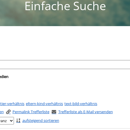
Einfache Suche
nach der Sie suchen wollen.
edien
ier-verhältnis
eltern-kind-verhältnis
text-bild-verhältnis
ken
Permalink Trefferliste
Trefferliste als E-Mail versenden
aufsteigend sortieren