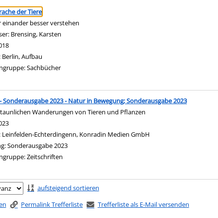
ringen
rache der Tiere
r einander besser verstehen
ser:
Brensing, Karsten
Suche nach diesem Verfasser
018
:
Berlin, Aufbau
ngruppe:
Sachbücher
- Sonderausgabe 2023 - Natur in Bewegung; Sonderausgabe 2023
staunlichen Wanderungen von Tieren und Pflanzen
nach diesem Verfasser
023
:
Leinfelden-Echterdingenn, Konradin Medien GmbH
g:
Sonderausgabe 2023
ngruppe:
Zeitschriften
ringen
aufsteigend sortieren
ken
Permalink Trefferliste
Trefferliste als E-Mail versenden