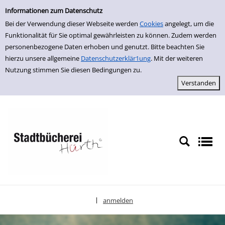
Einfache Suche
zur Navigation springen
zum Inhalt springen
Zu den Suchfiltern springen
Zur Trefferliste springen
Informationen zum Datenschutz
Bei der Verwendung dieser Webseite werden
Cookies
angelegt, um die
Funktionalität für Sie optimal gewährleisten zu können. Zudem werden
personenbezogene Daten erhoben und genutzt. Bitte beachten Sie
hierzu unsere allgemeine
Datenschutzerklär1ung
. Mit der weiteren
Nutzung stimmen Sie diesen Bedingungen zu.
anmelden
|
Sprache auswählen