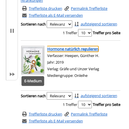
rkrankungen
Trefferliste drucken
Permalink Trefferliste
Trefferliste als E-Mail versenden
aufsteigend sortieren
Sortieren nach
1 Treffer
Treffer pro Seite
Suchergebnis
Zu den Suchfiltern springen
Hormone natürlich regulieren
Verfasser:
Heepen, Günther H.
Suche nach diese
Jahr:
2019
Verlag:
Gräfe und Unzer Verlag
Mediengruppe:
Onleihe
E-Medium
Zum 
Zu den Suchfiltern springen
aufsteigend sortieren
Sortieren nach
1 Treffer
Treffer pro Seite
Trefferliste drucken
Permalink Trefferliste
Trefferliste als E-Mail versenden