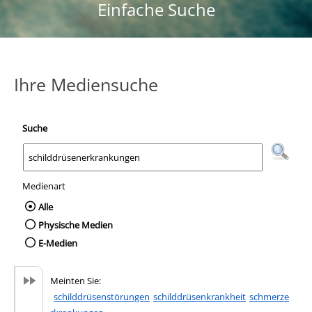
Einfache Suche
Ihre Mediensuche
Suche
Medienart
Wählen Sie die Medienart nach der Sie suc
Alle
Physische Medien
E-Medien
Meinten Sie:
schilddrüsenstörungen
schilddrüsenkrankheit
schmerze