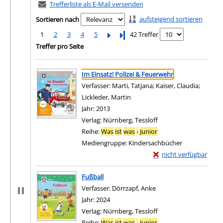
Trefferliste als E-Mail versenden
aufsteigend sortieren
Sortieren nach
1
2
3
4
5
Letzte Seite
42 Treffer
Treffer pro Seite
Suchergebnis
Zu den Suchfiltern springen
Im Einsatz! Polizei & Feuerwehr
Verfasser:
Marti, Tatjana
;
Kaiser, Claudia
;
Lickleder, Martin
Suche nach diesem Verfasser
Jahr:
2013
Verlag:
Nürnberg, Tessloff
Reihe:
Was
ist
was
-
Junior
Mediengruppe:
Kindersachbücher
Exemplar-Details von I
nicht verfügbar
Zum Download von exter
Fußball
Verfasser:
Dörrzapf, Anke
Suche nach diesem Ver
Jahr:
2024
Verlag:
Nürnberg, Tessloff
Reihe:
Was
ist
was
-
Junior