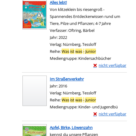
Alles lebt!
Von klitzeklein bis riesengroß -
Spannendes Entdeckerwissen rund um
Tiere, Pilze und Pflanzen; 4-7 Jahre
Verfasser:
Oftring, Bärbel
Suche nach diesem Ver
Jahr:
2022
Verlag:
Nürnberg, Tessloff
Reihe:
Was
ist
was
-
Junior
Mediengruppe:
Kindersachbücher
Exemplar-Details von A
nicht verfügbar
Zum Download von exter
Im Straßenverkehr
Suche nach diesem Verfasser
Jahr:
2016
Verlag:
Nürnberg, Tessloff
Reihe:
Was
ist
was
-
Junior
Mediengruppe:
Kinder- und Jugendbü
Exemplar-Details von 
nicht verfügbar
Zum Download von exter
Apfel, Birke, Löwenzahn
kennst du unsere Pflanzen