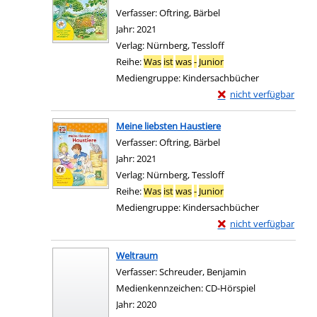
Verfasser:
Oftring, Bärbel
Suche nach diesem Ver
Jahr:
2021
Verlag:
Nürnberg, Tessloff
Reihe:
Was
ist
was
-
Junior
Mediengruppe:
Kindersachbücher
Exemplar-Details von 
nicht verfügbar
Zum Download von exter
Meine liebsten Haustiere
Verfasser:
Oftring, Bärbel
Suche nach diesem Ver
Jahr:
2021
Verlag:
Nürnberg, Tessloff
Reihe:
Was
ist
was
-
Junior
Mediengruppe:
Kindersachbücher
Exemplar-Details von 
nicht verfügbar
Zum Download von exter
Weltraum
Verfasser:
Schreuder, Benjamin
Suche nach dies
Medienkennzeichen:
CD-Hörspiel
Jahr:
2020