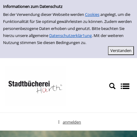
Einfache Suche
zur Navigation springen
zum Inhalt springen
Zu den Suchfiltern springen
Zur Trefferliste springen
Informationen zum Datenschutz
Bei der Verwendung dieser Webseite werden
Cookies
angelegt, um die
Funktionalität für Sie optimal gewährleisten zu können. Zudem werden
personenbezogene Daten erhoben und genutzt. Bitte beachten Sie
hierzu unsere allgemeine
Datenschutzerklär1ung
. Mit der weiteren
Nutzung stimmen Sie diesen Bedingungen zu.
anmelden
|
Sprache auswählen