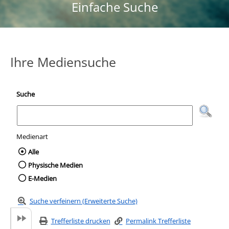
Einfache Suche
Ihre Mediensuche
Suche
Medienart
Wählen Sie die Medienart nach der Sie suc
Alle
Physische Medien
E-Medien
Suche verfeinern (Erweiterte Suche)
Trefferliste drucken
Permalink Trefferliste