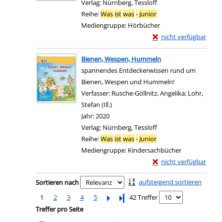
Verlag:
Nürnberg, Tessloff
Reihe:
Was
ist
was
-
Junior
Mediengruppe:
Hörbücher
Exemplar-Details von
nicht verfügbar
Zum Download von exter
Bienen, Wespen, Hummeln
spannendes Entdeckerwissen rund um
Bienen, Wespen und Hummeln!
Verfasser:
Rusche-Göllnitz, Angelika
;
Lohr,
Stefan (Ill.)
Suche nach diesem Verfasser
Jahr:
2020
Verlag:
Nürnberg, Tessloff
Reihe:
Was
ist
was
-
Junior
Mediengruppe:
Kindersachbücher
Exemplar-Details von
nicht verfügbar
Zum Download von exter
Zu den Suchfiltern springen
aufsteigend sortieren
Sortieren nach
1
2
3
4
5
Letzte Seite
42 Treffer
Treffer pro Seite