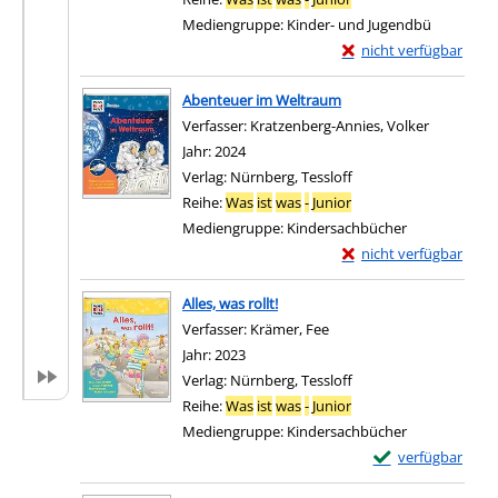
Mediengruppe:
Kinder- und Jugendbü
Exemplar-Details von 
nicht verfügbar
Zum Download von exter
Abenteuer im Weltraum
Verfasser:
Kratzenberg-Annies, Volker
Suche nac
Jahr:
2024
Verlag:
Nürnberg, Tessloff
Reihe:
Was
ist
was
-
Junior
Mediengruppe:
Kindersachbücher
Exemplar-Details von
nicht verfügbar
Zum Download von exter
Alles, was rollt!
Verfasser:
Krämer, Fee
Suche nach diesem Verfa
Jahr:
2023
Verlag:
Nürnberg, Tessloff
Reihe:
Was
ist
was
-
Junior
Mediengruppe:
Kindersachbücher
Exemplar-Details v
verfügbar
Zum Download von e