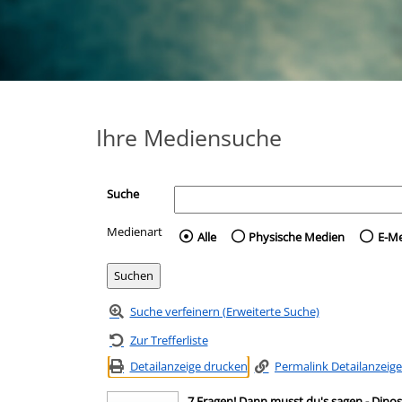
Ihre Mediensuche
Suche
Medienart
Wählen Sie die Medienart 
Alle
Physische Medien
E-M
Suche verfeinern (Erweiterte Suche)
Zur Trefferliste
Detailanzeige drucken
Permalink Detailanzeige
7 Fragen! Dann musst du's sagen - Dinos