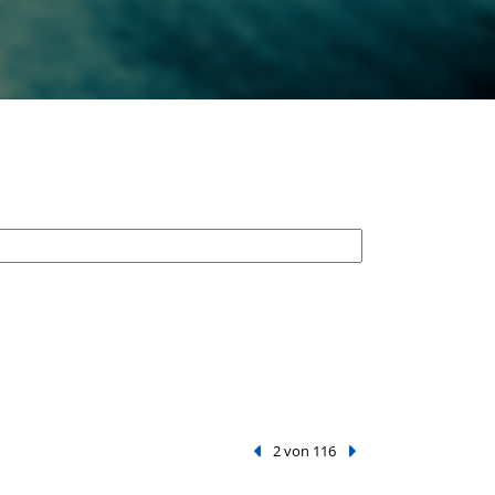
Vorheriger Treffer
2 von 116
Nächster Treffer