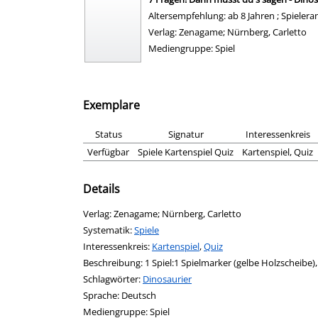
Altersempfehlung: ab 8 Jahren ; Spieleran
Suche nach diesem Verfasser
Verlag:
Zenagame; Nürnberg, Carletto
Mediengruppe:
Spiel
Exemplare
Status
Signatur
Interessenkreis
Verfügbar
Spiele Kartenspiel Quiz
Kartenspiel, Quiz
Details
Suche nach diesem Verfasser
Verlag:
Zenagame; Nürnberg, Carletto
opens in new tab
Diesen Link in neuem Tab öffnen
Systematik:
Suche nach dieser Systematik
Spiele
Interessenkreis:
Suche nach diesem Interessenskreis
Kartenspiel
,
Quiz
Beschreibung:
1 Spiel:1 Spielmarker (gelbe Holzscheibe),
Schlagwörter:
Dinosaurier
Suche nach dieser Beteiligten Person
Sprache:
Deutsch
Mediengruppe:
Spiel