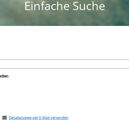
Einfache Suche
nach der Sie suchen wollen.
edien
Detailanzeige per E-Mail versenden