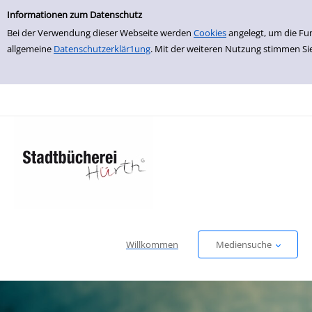
Einfache Suche
zur Navigation springen
zum Inhalt springen
Zur Detailanzeige springen
Informationen zum Datenschutz
Bei der Verwendung dieser Webseite werden
Cookies
angelegt, um die Fu
allgemeine
Datenschutzerklär1ung
. Mit der weiteren Nutzung stimmen Si
Willkommen
Mediensuche