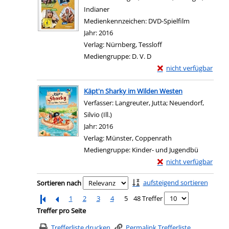
Indianer
Suche nach diesem Verfasser
Medienkennzeichen:
DVD-Spielfilm
Jahr:
2016
Verlag:
Nürnberg, Tessloff
Mediengruppe:
D. V. D
Exemplar-Details von W
nicht verfügbar
Zum Download von exter
Käpt'n Sharky im Wilden Westen
Verfasser:
Langreuter, Jutta
;
Neuendorf,
Silvio (Ill.)
Suche nach diesem Verfasser
Jahr:
2016
Verlag:
Münster, Coppenrath
Mediengruppe:
Kinder- und Jugendbü
Exemplar-Details von 
nicht verfügbar
Zum Download von exter
Zu den Suchfiltern springen
aufsteigend sortieren
Sortieren nach
1
2
3
4
5
48 Treffer
Treffer pro Seite
Trefferliste drucken
Permalink Trefferliste