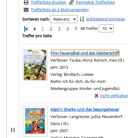
Trefferliste drucken
Permalink Trefferliste
Trefferliste als E-Mail versenden
aufsteigend sortieren
Sortieren nach
1
2
3
4
5
48 Treffer
Treffer pro Seite
Suchergebnis
Zu den Suchfiltern springen
Finn Feuersäbel und das Geisterschiff
Verfasser:
Taube, Anna
;
Rarisch, Ines (Ill.)
Suche n
Jahr:
2013
Verlag:
Bindlach, Loewe
Reihe:
Ich für dich, du für mich
Mediengruppe:
Kinder- und Jugendbü
Exemplar-Details von F
nicht verfügbar
Zum Download von exter
Käpt'n Sharky und das Seeungeheuer
Verfasser:
Langreuter, Jutta
;
Neuendorf,
Silvio ( Ill.)
Suche nach diesem Verfasser
Jahr:
2007
Verlag:
Münster, Coppenrath