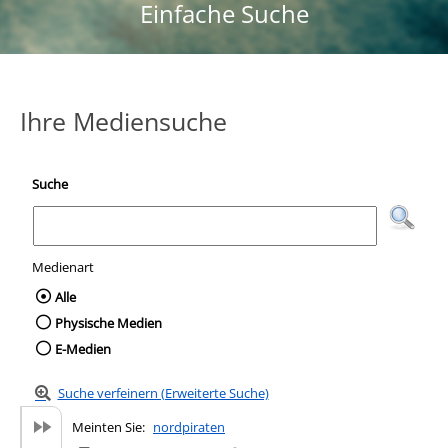
Einfache Suche
Ihre Mediensuche
Suche
Medienart
Wählen Sie die Medienart nach der Sie suc
Alle
Physische Medien
E-Medien
Suche verfeinern (Erweiterte Suche)
Meinten Sie:
nordpiraten