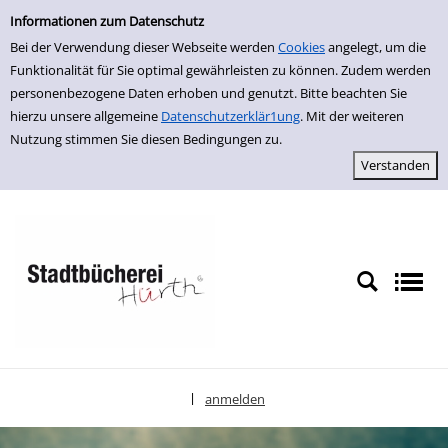
Einfache Suche
zur Navigation springen
zum Inhalt springen
Zu den Suchfiltern springen
Zur Trefferliste springen
Informationen zum Datenschutz
Bei der Verwendung dieser Webseite werden
Cookies
angelegt, um die
Funktionalität für Sie optimal gewährleisten zu können. Zudem werden
personenbezogene Daten erhoben und genutzt. Bitte beachten Sie
hierzu unsere allgemeine
Datenschutzerklär1ung
. Mit der weiteren
Nutzung stimmen Sie diesen Bedingungen zu.
anmelden
|
Sprache auswählen