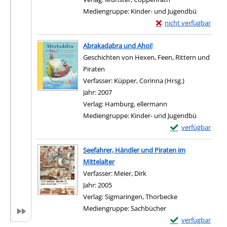
Mediengruppe:
Kinder- und Jugendbü
Exemplar-Details von 
nicht verfügbar
Zum Download von exter
Abrakadabra und Ahoi!
Geschichten von Hexen, Feen, Rittern und
Piraten
Verfasser:
Küpper, Corinna (Hrsg.)
Suche nach di
Jahr:
2007
Verlag:
Hamburg, ellermann
Mediengruppe:
Kinder- und Jugendbü
Exemplar-Details
verfügbar
Zum Download von e
Seefahrer, Händler und Piraten im
Mittelalter
Verfasser:
Meier, Dirk
Suche nach diesem Verfas
Jahr:
2005
Verlag:
Sigmaringen, Thorbecke
Mediengruppe:
Sachbücher
Exemplar-Details 
verfügbar