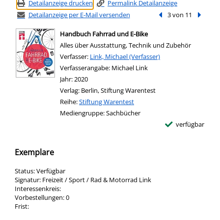
Detailanzeige drucken
Permalink Detailanzeige
Detailanzeige per E-Mail versenden
Vorheriger Treffer
3 von 11
Nächste
Handbuch Fahrrad und E-Bike
Alles über Ausstattung, Technik und Zubehör
Verfasser:
Suche nach diesem Verfasser
Link, Michael (Verfasser)
Verfasserangabe:
Michael Link
Jahr:
2020
Verlag:
Berlin, Stiftung Warentest
Reihe:
Stiftung Warentest
Mediengruppe:
Sachbücher
verfügbar
Exemplare
Status:
Verfügbar
Signatur:
Freizeit / Sport / Rad & Motorrad Link
Interessenkreis:
Vorbestellungen:
0
Frist: