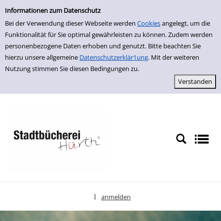
Einfache Suche
zur Navigation springen
zum Inhalt springen
Zur Detailanzeige springen
Informationen zum Datenschutz
Bei der Verwendung dieser Webseite werden
Cookies
angelegt, um die
Funktionalität für Sie optimal gewährleisten zu können. Zudem werden
personenbezogene Daten erhoben und genutzt. Bitte beachten Sie
hierzu unsere allgemeine
Datenschutzerklär1ung
. Mit der weiteren
Nutzung stimmen Sie diesen Bedingungen zu.
anmelden
|
Sprache auswählen