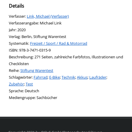
Details
Verfasser:
Suche nach diesem Verfasser
Link, Michael (Verfasser)
Verfasserangabe:
Michael Link
Jahr:
2020
Verlag:
Berlin, Stiftung Warentest
opens in new tab
Diesen Link in neuem Tab öffnen
Systematik:
Suche nach dieser Systematik
Freizeit / Sport / Rad & Motorrad
Suche nach diesem Interessenskreis
ISBN:
978-3-7471-0315-9
Beschreibung:
271 Seiten, zahlreiche Farbfotos, Illustrationen und
Checklisten
Reihe:
Stiftung Warentest
Schlagwörter:
Fahrrad
;
E-Bike
;
Technik
;
Akkus
;
Laufräder
;
Zubehör
;
Test
Suche nach dieser Beteiligten Person
Sprache:
Deutsch
Mediengruppe:
Sachbücher