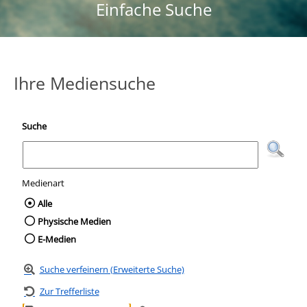
Einfache Suche
Ihre Mediensuche
Suche
Medienart
Wählen Sie die Medienart nach der Sie suc
Alle
Physische Medien
E-Medien
Suche verfeinern (Erweiterte Suche)
Zur Trefferliste