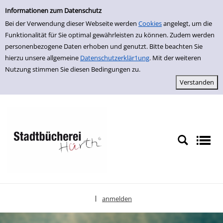
Einfache Suche
zur Navigation springen
zum Inhalt springen
Zur Detailanzeige springen
Informationen zum Datenschutz
Bei der Verwendung dieser Webseite werden
Cookies
angelegt, um die
Funktionalität für Sie optimal gewährleisten zu können. Zudem werden
personenbezogene Daten erhoben und genutzt. Bitte beachten Sie
hierzu unsere allgemeine
Datenschutzerklär1ung
. Mit der weiteren
Nutzung stimmen Sie diesen Bedingungen zu.
anmelden
|
Sprache auswählen