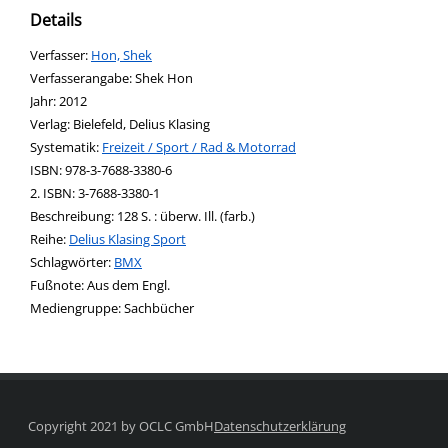
Details
Verfasser:
Suche nach diesem Verfasser
Hon, Shek
Verfasserangabe:
Shek Hon
Jahr:
2012
Verlag:
Bielefeld, Delius Klasing
opens in new tab
Diesen Link in neuem Tab öffnen
Systematik:
Suche nach dieser Systematik
Freizeit / Sport / Rad & Motorrad
Suche nach diesem Interessenskreis
ISBN:
978-3-7688-3380-6
2. ISBN:
3-7688-3380-1
Beschreibung:
128 S. : überw. Ill. (farb.)
Reihe:
Delius Klasing Sport
Schlagwörter:
BMX
Suche nach dieser Beteiligten Person
Fußnote:
Aus dem Engl.
Mediengruppe:
Sachbücher
Copyright 2021 by OCLC GmbH
Datenschutzerklärung