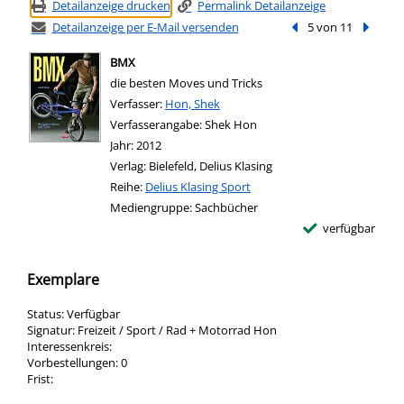
Detailanzeige drucken
Permalink Detailanzeige
Detailanzeige per E-Mail versenden
Vorheriger Treffer
5 von 11
Nächste
BMX
die besten Moves und Tricks
Verfasser:
Suche nach diesem Verfasser
Hon, Shek
Verfasserangabe:
Shek Hon
Jahr:
2012
Verlag:
Bielefeld, Delius Klasing
Reihe:
Delius Klasing Sport
Mediengruppe:
Sachbücher
verfügbar
Exemplare
Status:
Verfügbar
Signatur:
Freizeit / Sport / Rad + Motorrad Hon
Interessenkreis:
Vorbestellungen:
0
Frist: