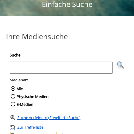
Einfache Suche
Ihre Mediensuche
Suche
Medienart
Wählen Sie die Medienart nach der Sie suc
Alle
Physische Medien
E-Medien
Suche verfeinern (Erweiterte Suche)
Zur Trefferliste