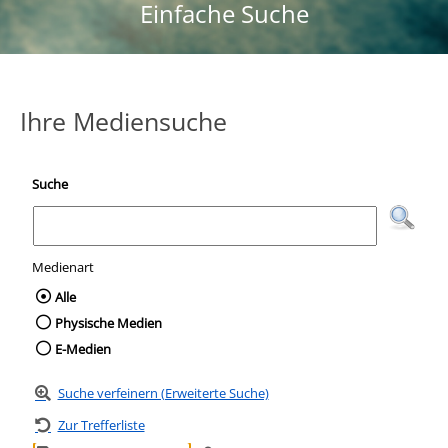
Einfache Suche
Ihre Mediensuche
Suche
Medienart
Wählen Sie die Medienart nach der Sie suc
Alle
Physische Medien
E-Medien
Suche verfeinern (Erweiterte Suche)
Zur Trefferliste