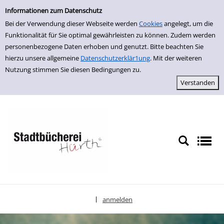
Einfache Suche
zur Navigation springen
zum Inhalt springen
Zur Detailanzeige springen
Informationen zum Datenschutz
Bei der Verwendung dieser Webseite werden
Cookies
angelegt, um die
Funktionalität für Sie optimal gewährleisten zu können. Zudem werden
personenbezogene Daten erhoben und genutzt. Bitte beachten Sie
hierzu unsere allgemeine
Datenschutzerklär1ung
. Mit der weiteren
Nutzung stimmen Sie diesen Bedingungen zu.
anmelden
|
Sprache auswählen