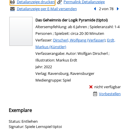
Detailanzeige drucken
Permalink Detailanzeige
Detailanzeige per E-Mail versenden
Vorheriger Treffer
2 von 78
Nächste
Das Geheimnis der Logik Pyramide (tiptoi)
Altersempfehlung: ab 6 Jahren ; Spieleranzahl: 1-4
Personen ; Spielzeit: circa 20-30 Minuten
Verfasser:
Suche nach diesem Verfasser
Dirscherl, Wolfgang (Verfasser)
;
Erdt,
Markus (Künstler)
Verfasserangabe:
Autor: Wolfgan Dirscherl ;
Illustration: Markus Erdt
Jahr:
2022
Verlag:
Ravensburg, Ravensburger
Mediengruppe:
Spiel
nicht verfügbar
Vorbestellen
Exemplare
Status:
Entliehen
Signatur:
Spiele Lernspiel tiptoi