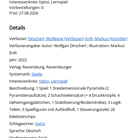
Interessenkreis:
tiptoi, Lernspiel
Vorbestellungen:
0
Frist:
27.08.2026
Details
Verfasser:
Suche nach diesem Verfasser
Dirscherl, Wolfgang (Verfasser)
;
Erdt, Markus (Künstler)
Verfasserangabe:
Autor: Wolfgan Dirscherl ; Illustration: Markus
Erdt
Jahr:
2022
Verlag:
Ravensburg, Ravensburger
opens in new tab
Diesen Link in neuem Tab öffnen
Systematik:
Suche nach dieser Systematik
Spiele
Interessenkreis:
Suche nach diesem Interessenskreis
tiptoi
,
Lernspiel
Beschreibung:
1 Spiel: 1 Dreidemensionale Pyramide (2
Pyramidenaufsätze), 2 Schachteleinsätze (+ 4 Druckknöpfe, 4
Geheimgangplättchen, 1 Stabilisierung/Bodenstrebe), 3 Logik-
Tafeln, 5 Spielfiguren mit Aufstellfuß, 1 Steuerungstafel, 26
Edelsteinchips
Schlagwörter:
tiptoi
Suche nach dieser Beteiligten Person
Sprache:
Deutsch
Mediengruppe:
Spiel