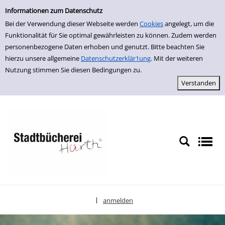
Einfache Suche
zur Navigation springen
zum Inhalt springen
Zu den Suchfiltern springen
Zur Trefferliste springen
Informationen zum Datenschutz
Bei der Verwendung dieser Webseite werden
Cookies
angelegt, um die
Funktionalität für Sie optimal gewährleisten zu können. Zudem werden
personenbezogene Daten erhoben und genutzt. Bitte beachten Sie
hierzu unsere allgemeine
Datenschutzerklär1ung
. Mit der weiteren
Nutzung stimmen Sie diesen Bedingungen zu.
anmelden
|
Sprache auswählen