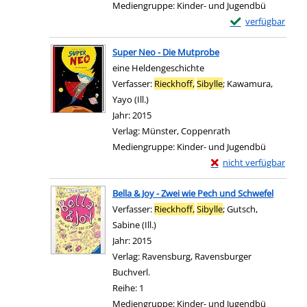
Mediengruppe:
Kinder- und Jugendbü
Exemplar-Details 
verfügbar
Zum Download von e
Super Neo - Die Mutprobe
eine Heldengeschichte
Verfasser:
Rieckhoff,
Sibylle
;
Kawamura,
Yayo (Ill.)
Suche nach diesem Verfasser
Jahr:
2015
Verlag:
Münster, Coppenrath
Mediengruppe:
Kinder- und Jugendbü
Exemplar-Details von 
nicht verfügbar
Zum Download von exter
Bella & Joy - Zwei wie Pech und Schwefel
Verfasser:
Rieckhoff,
Sibylle
;
Gutsch,
Sabine (Ill.)
Suche nach diesem Verfasser
Jahr:
2015
Verlag:
Ravensburg, Ravensburger
Buchverl.
Reihe:
1
Mediengruppe:
Kinder- und Jugendbü