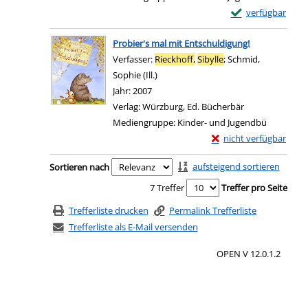
Exemplar-Details 
verfügbar
Zum Download von e
Probier's mal mit Entschuldigung!
Verfasser:
Rieckhoff,
Sibylle
;
Schmid,
Sophie (Ill.)
Suche nach diesem Verfasser
Jahr:
2007
Verlag:
Würzburg, Ed. Bücherbär
Mediengruppe:
Kinder- und Jugendbü
Exemplar-Details von 
nicht verfügbar
Zum Download von exter
Zu den Suchfiltern springen
aufsteigend sortieren
Sortieren nach
7 Treffer
Treffer pro Seite
Trefferliste drucken
Permalink Trefferliste
Trefferliste als E-Mail versenden
OPEN V 12.0.1.2