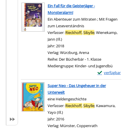
Ein Fall für die Geisterjäger -
Monsteralarm!
Ein Abenteuer zum Mitraten ; Mit Fragen
zum Leseverständnis
Verfasser:
Rieckhoff,
Sibylle
;
Wienekamp,
Jann (Ill.)
Suche nach diesem Verfasser
Jahr:
2018
Verlag:
Würzburg, Arena
Reihe:
Der Bücherbär - 1. Klasse
Mediengruppe:
Kinder- und Jugendbü
Exemplar-Details v
verfügbar
Zum Download von e
Super Neo - Das Ungeheuer in der
Unterwelt
eine Heldengeschichte
Verfasser:
Rieckhoff,
Sibylle
;
Kawamura,
Yayo (Ill.)
Suche nach diesem Verfasser
Jahr:
2016
Verlag:
Münster, Coppenrath