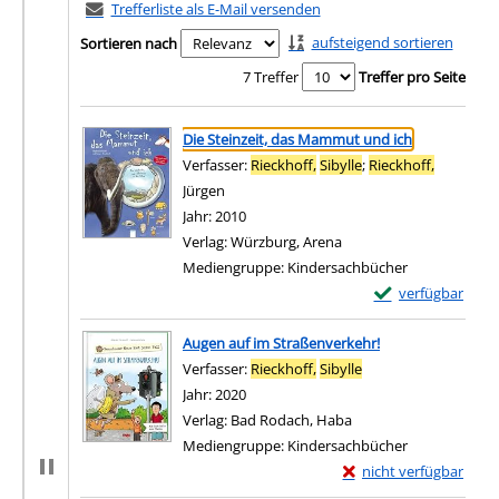
Trefferliste als E-Mail versenden
aufsteigend sortieren
Sortieren nach
7 Treffer
Treffer pro Seite
Suchergebnis
Zu den Suchfiltern springen
Die Steinzeit, das Mammut und ich
Verfasser:
Rieckhoff,
Sibylle
;
Rieckhoff,
Jürgen
Suche nach diesem Verfasser
Jahr:
2010
Verlag:
Würzburg, Arena
Mediengruppe:
Kindersachbücher
Exemplar-Details 
verfügbar
Zum Download von e
Augen auf im Straßenverkehr!
Verfasser:
Rieckhoff,
Sibylle
Suche nach diesem V
Jahr:
2020
Verlag:
Bad Rodach, Haba
Mediengruppe:
Kindersachbücher
Exemplar-Details von 
nicht verfügbar
Zum Download von exter