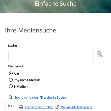
Einfache Suche
Ihre Mediensuche
Suche
Medienart
Wählen Sie die Medienart nach der Sie suc
Alle
Physische Medien
E-Medien
Suche verfeinern (Erweiterte Suche)
Trefferliste drucken
Permalink Trefferliste